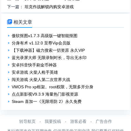
下一篇：
坦克作战解锁内购安卓游戏

相关文章
傲软抠图v1.7.3 高级版一键智能抠图
分身有术 v1.12.0 至尊Vip会员版
【下载神器】磁力搜索一切资原 永久VIP
蓝光录屏大师 无限录制时长，导出无水印
安卓抖音快手刷金币神器
安卓游戏 火柴人枪手英雄
闯关游戏 火柴人第二次世界大战
VMOS Pro xp框架、root权限，无限多开分身
点点新影视V9.3.9 海量热门影视资源
Steam 喜加一《无限塔防 2》永久免费
转导航页
-
我要投稿
-
游客必看
-
广告合作