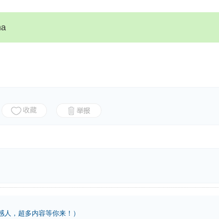
ha
感人，超多内容等你来！）