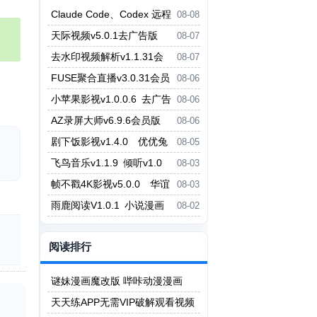
Claude Code、Codex 远程
08-08
控制工具，用手机管理 AI Agent
天际视频v5.0.1去广告版
08-07
云朵影视v1.9.0去广告版
去水印视频解析v1.1.31会
08-07
员版 抖音等平台无水印下载
FUSE聚合直播v3.0.31会员
08-06
版 虎牙斗鱼抖音快手哔哩哔哩YY
小苹果影视v1.0.0.6 去广告
08-06
直播等
版 小草影视v2.5.7
AZ录屏大师v6.9.6会员版
08-06
支持1080P/60fps录制 剪辑功能
剧下饭影视v1.4.0 优优兔
08-05
影视v5.1.3
飞鸟音乐v1.1.9 倾听v1.0
08-03
无损音乐免费听免费下载
帧不戳4K影视v5.0.0 华谊
08-03
影视v6.0.0.1
雨鹿阅读V1.0.1 小说漫画
08-02
二合一阅读App
阅读排行
谜妹漫画魔改版 哔咔动漫漫画
天天练APP无需VIP破解观看视频