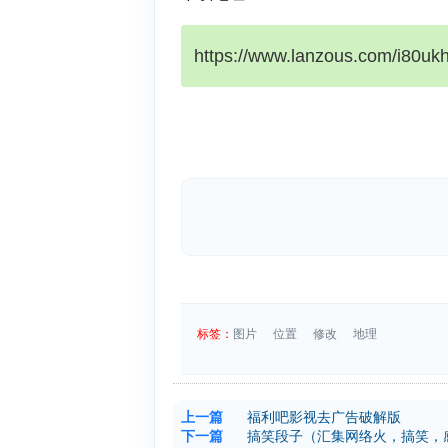
https://www.lanzous.com/i80uk
标签：
图片
位置
修改
地理
上一篇
福利吧影视去广告破解版
下一篇
搞笑段子（汇集网络火，搞笑，