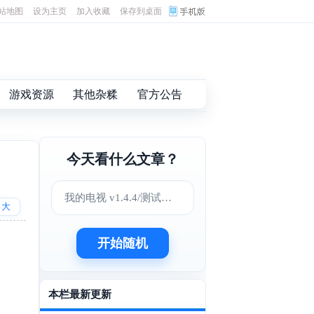
站地图
设为主页
加入收藏
保存到桌面
游戏资源
其他杂糅
官方公告
今天看什么文章？
我的电视 v1.4.4/测试版v2.2.2 更好用的版本
大
开始随机
本栏最新更新