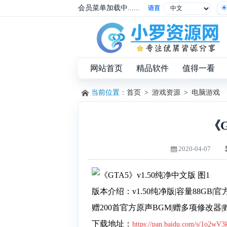
会员菜单加载中......
语言
网站首页
精品软件
值得一看
当前位置：
首页
>
游戏资源
>
电脑游戏
《G
2020-04-07
版本介绍：v1.50纯净版|容量88GB|
赠200首官方原声BGM|赠多项修改器|赠
下载地址：
https://pan.baidu.com/s/1o2