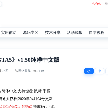
广告合作
网
实用辅助
源码专区
技术分享
活动线报
自学教程
TA5》v1.50纯净中文版
小罗
网络收集
7149
小
中
官方简体中文|支持键盘.鼠标.手柄|
通关存档|2020年04月04号更新
提取码：4sj1
wV3k21JCmWcX1c_NFFuQ