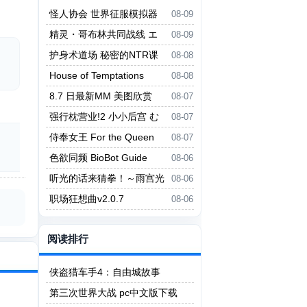
怪人协会 世界征服模拟器
08-09
怪人協会 世界征服シミュレータ
精灵・哥布林共同战线 エ
08-09
ー
ルフ・ゴブリン統一戦線
护身术道场 秘密的NTR课
08-08
程 護身術道場 秘密のNTRレッス
House of Temptations
08-08
ン
8.7 日最新MM 美图欣赏
08-07
强行枕营业!2 小小后宫 む
08-07
りヤリ枕営業！2 ちっちゃなハー
侍奉女王 For the Queen
08-07
レム
色欲同频 BioBot Guide
08-06
听光的话来猜拳！～雨宫光
08-06
的深沉之爱～ ヒカリの言いなり
职场狂想曲v2.0.7
08-06
じゃんけん！～雨宮ヒカリの愛の
底～
阅读排行
侠盗猎车手4：自由城故事
第三次世界大战 pc中文版下载