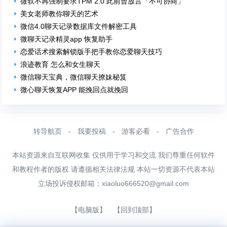
微软不再强制要求TPM 2.0 此前曾放言「不可协商」
美女老师教你聊天的艺术
微信4.0聊天记录数据库文件解密工具
微聊天记录精灵app 恢复助手
恋爱话术搜索解锁版手把手教你恋爱聊天技巧
浪迹教育 怎么和女生聊天
微信聊天宝典，微信聊天撩妹秘笈
微心聊天恢复APP 能挽回点就挽回
转导航页
-
我要投稿
-
游客必看
-
广告合作
本站资源来自互联网收集 仅供用于学习和交流 我们尊重任何软件
和教程作者的版权 请遵循相关法律法规 本站一切资源不代表本站
立场投诉侵权邮箱：
xiaoluo666520@gmail.com
【电脑版】
【回到顶部】