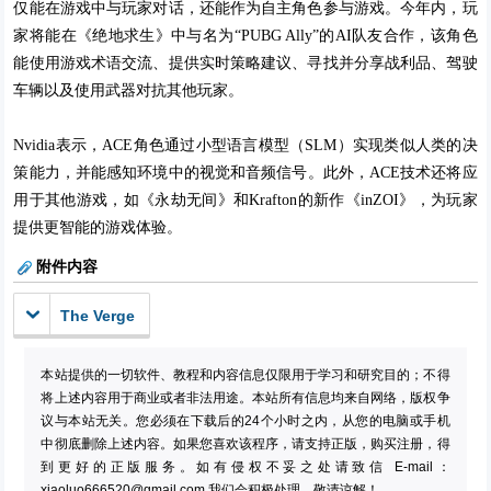
仅能在游戏中与玩家对话，还能作为自主角色参与游戏。今年内，玩
家将能在《绝地求生》中与名为“PUBG Ally”的AI队友合作，该角色
能使用游戏术语交流、提供实时策略建议、寻找并分享战利品、驾驶
车辆以及使用武器对抗其他玩家。
Nvidia表示，ACE角色通过小型语言模型（SLM）实现类似人类的决
策能力，并能感知环境中的视觉和音频信号。此外，ACE技术还将应
用于其他游戏，如《永劫无间》和Krafton的新作《inZOI》，为玩家
提供更智能的游戏体验。
附件内容
The Verge
本站提供的一切软件、教程和内容信息仅限用于学习和研究目的；不得
将上述内容用于商业或者非法用途。本站所有信息均来自网络，版权争
议与本站无关。您必须在下载后的24个小时之内，从您的电脑或手机
中彻底删除上述内容。如果您喜欢该程序，请支持正版，购买注册，得
到更好的正版服务。如有侵权不妥之处请致信 E-mail：
xiaoluo666520@gmail.com
我们会积极处理。敬请谅解！