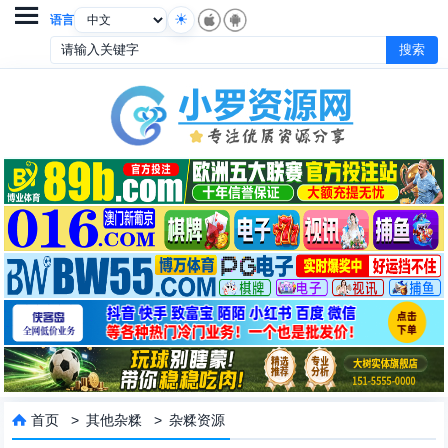

语言
首页
>
其他杂糅
>
杂糅资源
