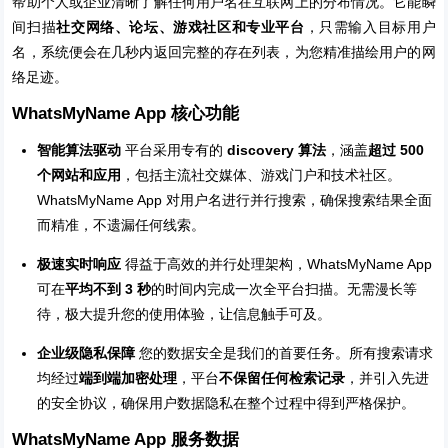
帮助个人或企业清晰了解任何用户名在互联网上的分布情况。它能瞬
间扫描
社交网络、论坛、游戏社区和专业平台
，只需输入目标用户
名，系统便会在几秒内返回完整的存在列表，为您精准描绘用户的网
络足迹。
WhatsMyName App 核心功能
智能算法驱动
平台采用专有的
discovery 算法
，涵盖
超过 500
个网站和应用
，包括主流社交媒体、游戏门户和技术社区。
WhatsMyName App 对用户名进行并行搜索，确保搜索结果全面
而精准，不遗漏任何线索。
极速实时响应
得益于高效的并行处理架构，WhatsMyName App
可在
平均不到 3 秒
的时间内完成一次全平台扫描。无需漫长等
待，极大提升您的使用体验，让信息触手可及。
企业级隐私保障
您的数据安全是我们的首要任务。所有搜索请求
均经过
端到端加密处理
，平台
不保留任何检索记录
，并引入先进
的安全协议，确保用户数据隐私在整个过程中得到严格保护。
WhatsMyName App 服务数据