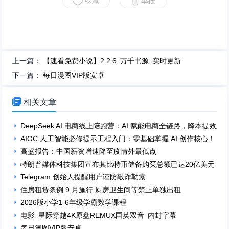
上一篇：
【速看免费小说】2.2.6 万千书源 实时更新
下一篇：
每日漫图VIP版安卓

相关文章
DeepSeek AI 电商线上陪跑营：AI 赋能电商全链路，降本提效新
AIGC 人工智能必修提示工程入门：零基础掌握 AI 创作核心！
高盛报告：中国薪资增速降至疫情外最低点
特朗普媒体科技集团宣布其比特币储备购买总额已达20亿美元
Telegram 创始人提醒用户谨防敲诈勒索
住房租赁条例 9 月施行 厨房卫生间等禁止单独出租
2026版小学1-6年级学霸数学课程
电影 星际穿越4K原盘REMUX国英双音 内封字幕
每日漫图VIP版安卓