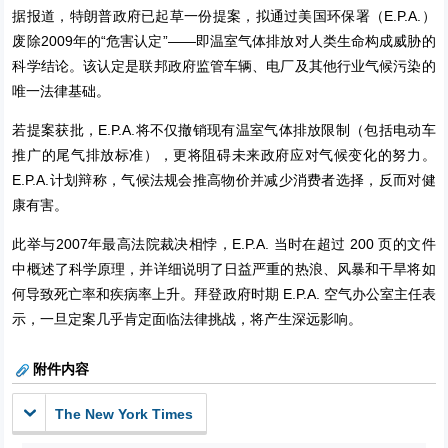
据报道，特朗普政府已起草一份提案，拟通过美国环保署（E.P.A.）
废除2009年的“危害认定”——即温室气体排放对人类生命构成威胁的
科学结论。该认定是联邦政府监管车辆、电厂及其他行业气候污染的
唯一法律基础。
若提案获批，E.P.A.将不仅撤销现有温室气体排放限制（包括电动车
推广的尾气排放标准），更将阻碍未来政府应对气候变化的努力。
E.P.A.计划辩称，气候法规会推高物价并减少消费者选择，反而对健
康有害。
此举与2007年最高法院裁决相悖，E.P.A. 当时在超过 200 页的文件
中概述了科学原理，并详细说明了日益严重的热浪、风暴和干旱将如
何导致死亡率和疾病率上升。拜登政府时期 E.P.A. 空气办公室主任表
示，一旦定案几乎肯定面临法律挑战，将产生深远影响。
附件内容
The New York Times