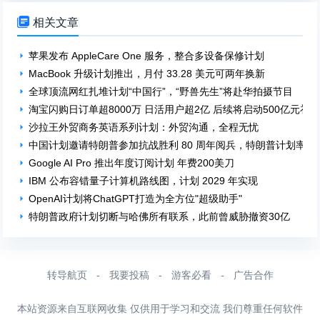

相关文章
苹果发布 AppleCare One 服务，整合多设备保修计划
MacBook 升级计划推出，月付 33.28 美元可两年换新
全球顶流网红扎堆计划“中国行”，“野兽先生”将赴华拍摄节目
淘宝闪购日订单超8000万 日活用户超2亿 后续将启动500亿元补
沙拉王外贸商务英语系列计划：外贸沟通，全程无忧
中国计划邀请特朗普参加抗战胜利 80 周年阅兵，特朗普计划率领数
Google AI Pro 推出年度订阅计划 年费200美刀
IBM 公布容错量子计算机路线图，计划 2029 年实现
OpenAI计划将ChatGPT打造为全方位"超级助手"
特朗普政府计划切断与哈佛所有联系，此前曾威胁撤资30亿
转导航页
-
我要投稿
-
游客必看
-
广告合作
本站资源来自互联网收集 仅供用于学习和交流 我们尊重任何软件