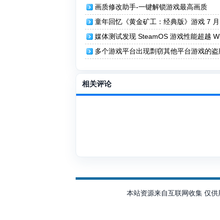
画质修改助手-一键解锁游戏最高画质
童年回忆《黄金矿工：经典版》游戏 7 月 
登陆 Steam
媒体测试发现 SteamOS 游戏性能超越 Wi
s 11
多个游戏平台出现剽窃其他平台游戏的盗
行商
相关评论
本站资源来自互联网收集 仅供