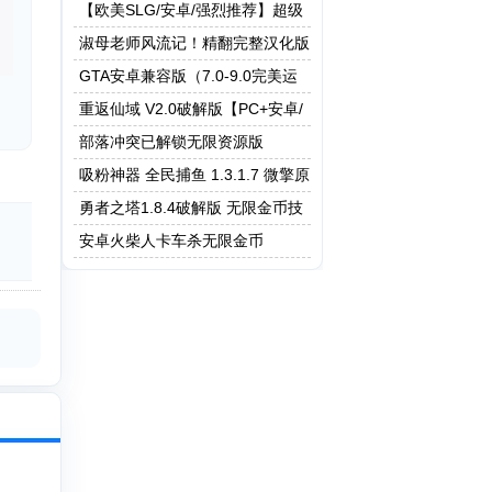
【欧美SLG/安卓/强烈推荐】超级
富二代！0.20
淑母老师风流记！精翻完整汉化版
GTA安卓兼容版（7.0-9.0完美运
行）
重返仙域 V2.0破解版【PC+安卓/
4G】
部落冲突已解锁无限资源版
吸粉神器 全民捕鱼 1.3.1.7 微擎原
版 微信营销小程序
勇者之塔1.8.4破解版 无限金币技
能无CD等
安卓火柴人卡车杀无限金币