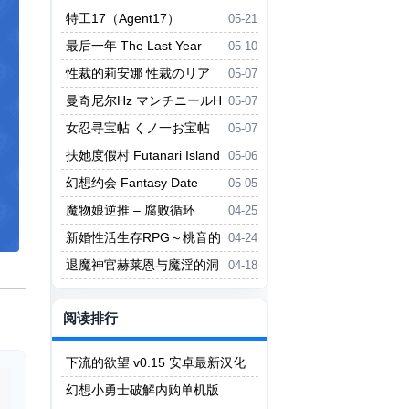
特工17（Agent17）
05-21
最后一年 The Last Year
05-10
性裁的莉安娜 性裁のリア
05-07
ナ
曼奇尼尔Hz マンチニールH
05-07
女忍寻宝帖 くノ一お宝帖
05-07
扶她度假村 Futanari Island
05-06
幻想约会 Fantasy Date
05-05
魔物娘逆推 – 腐败循环
04-25
新婚性活生存RPG～桃音的
04-24
秘密起点～
退魔神官赫莱恩与魔淫的洞
04-18
窟
阅读排行
下流的欲望 v0.15 安卓最新汉化
版
幻想小勇士破解内购单机版