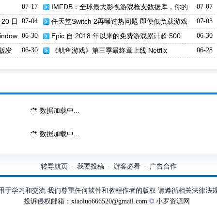
07-17
IMFDB：全球最大影视游戏枪支数据库，你的
07-07
火器百科全书
20 日
07-04
任天堂Switch 2再曝过热问题 即便低负载游戏
07-03
也频繁出现
ndow
06-30
Epic 自 2018 年以来的免费游戏累计超 500
06-30
款，账号价值突破 1.3 万美元
版发
06-30
《鱿鱼游戏》第三季最终章上线 Netflix
06-28
数据加载中...
数据加载中...
转导航页
我要投稿
游客必看
广告合作
-
-
-
用于学习和交流 我们尊重任何软件和教程作者的版权 请遵循相关法律法
投诉侵权邮箱：
xiaoluo666520@gmail.com
©
小罗资源网