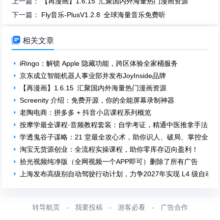
上一篇：
【再漫画】1.6.15 汇聚国内外海量热门漫画资源
下一篇：
Fly音乐-PlusV1.2.8 全球海量音乐免费听

相关文章
iRingo：解锁 Apple 隐藏功能，跨区体验全家桶服务
京东成立智能机器人事业部并发布JoyInside品牌
【再漫画】1.6.15 汇聚国内外海量热门漫画资源
Screenity 介绍：免费开源，你的全能屏幕录制神器
老陶电商：拼多多 + 抖音小店课程系列概览
按摩学最全课程·音频教程套装：自学考证，精通中医推拿手法
学透鬼谷子谋略：21 堂最全攻心术，助你识人、破局、掌控全局
淘宝无货源创业：全流程实操课程，助你零库存迈向盈利！
拾光视频纯净版（全网视频一个APP即可）删除了所有广告
上海发布高级别自动驾驶行动计划，力争2027年实现 L4 级自动驾
转导航页
-
我要投稿
-
游客必看
-
广告合作