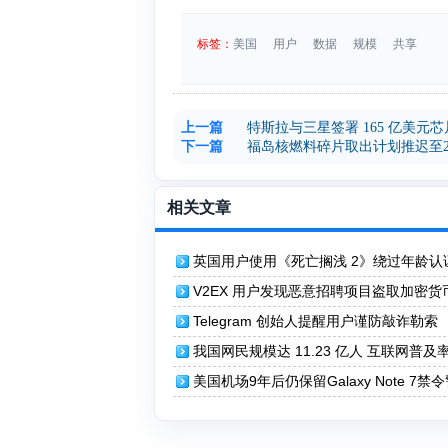
标签：
美国
用户
数据
规模
共享
上一篇
特斯拉与三星签署 165 亿美元
下一篇
福岛核燃料碎片取出计划推迟至2
相关文章
英国用户使用《死亡搁浅 2》绕过年龄认
V2EX 用户发现恶意招聘项目盗取加密货
Telegram 创始人提醒用户谨防敲诈勒索
我国网民规模达 11.23 亿人 互联网普及
79.7%
美国机场9年后仍保留Galaxy Note 7禁