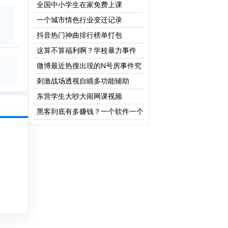
全国中小学生在家免费上课
一个城市情色行业变迁记录
抖音热门神曲排行榜单打包
这算不算福利啊？学校暴力事件
微博最近热搜出现的N号房事件究
竟是什么？
刺激战场透视自瞄多功能辅助
东营学生大吵大闹网课视频
黑客到底有多赚钱？一个软件一个
亿！网友：这只是最低级的黑客!