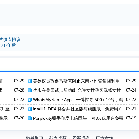
芯片供应协议
037年后
证
07-29
美参议员敦促马斯克阻止东南亚诈骗集团利用
07-29
星链骗取美国人
币
07-28
优步在美国试点新功能 允许女性乘客选择女性
07-24
司机
07-22
WhatsMyName App：一键探寻 500+ 平台，精
07-22
准检索用户网络足迹
率升至
07-22
IntelliJ IDEA 将合并社区版与旗舰版，免费用户
07-21
可获更多功能
令警示
07-20
Perplexity联手印度电信巨头，向3.6亿用户免费
07-19
提供Pro服务
转导航页
我要投稿
游客必看
广告合作
-
-
-