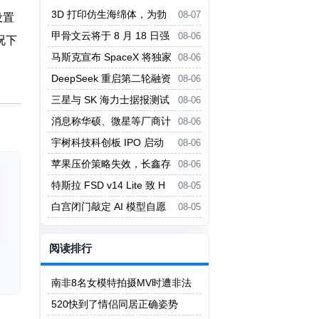
3D 打印仿生海绵体，为勃
08-07
设置
起功能障碍提供新疗法
甲骨文云将于 8 月 18 日强
08-06
况下
制实行新 Always-Free 限制
马斯克宣布 SpaceX 将独家
08-06
采用英伟达 AI 架构
DeepSeek 重启第二轮融资
08-06
投前估值 5000 亿元
三星与 SK 海力士据报测试
08-06
中微设备 对冲美国出口管制风险
消息称华硕、微星等厂商计
08-06
划 Q3 上调主板价格
宇树科技科创板 IPO 启动
08-06
询价
苹果压价策略失效，长鑫存
08-06
储拒绝压价
特斯拉 FSD v14 Lite 致 H
08-05
W3 自动驾驶电脑过热故障
白宫闭门敲定 AI 模型自愿
08-05
评估框架，细节不公开
阅读排行
南非8名女模特拍摄MV时遭非法
矿工轮奸
520快到了情侣同居正确姿势