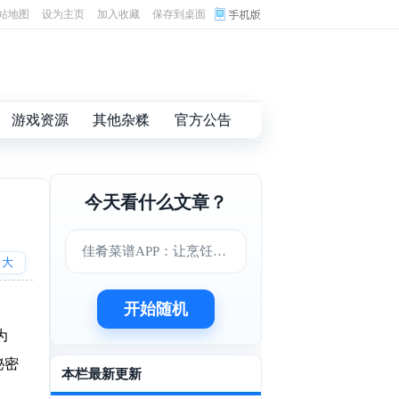
站地图
设为主页
加入收藏
保存到桌面
游戏资源
其他杂糅
官方公告
今天看什么文章？
佳肴菜谱APP：让烹饪变得更简单美味
大
开始随机
为
秘密
本栏最新更新