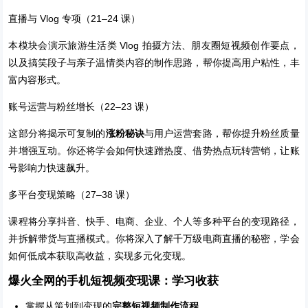
直播与 Vlog 专项（21–24 课）
本模块会演示旅游生活类 Vlog 拍摄方法、朋友圈短视频创作要点，
以及搞笑段子与亲子温情类内容的制作思路，帮你提高用户粘性，丰
富内容形式。
账号运营与粉丝增长（22–23 课）
这部分将揭示可复制的
涨粉秘诀
与用户运营套路，帮你提升粉丝质量
并增强互动。你还将学会如何快速蹭热度、借势热点玩转营销，让账
号影响力快速飙升。
多平台变现策略（27–38 课）
课程将分享抖音、快手、电商、企业、个人等多种平台的变现路径，
并拆解带货与直播模式。你将深入了解千万级电商直播的秘密，学会
如何低成本获取高收益，实现多元化变现。
爆火全网的手机短视频变现课：学习收获
掌握从策划到变现的
完整短视频制作流程
。