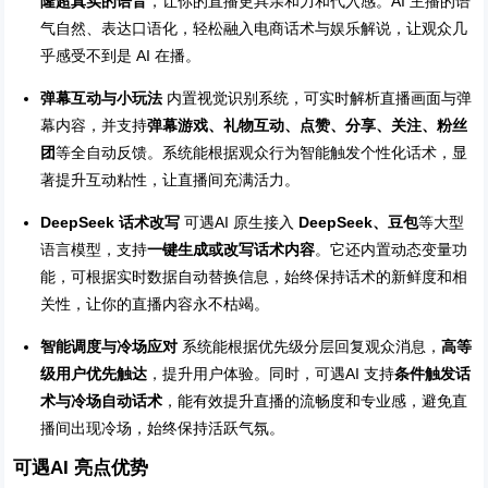
隆超真实的语音
，让你的直播更具亲和力和代入感。AI 主播的语
气自然、表达口语化，轻松融入电商话术与娱乐解说，让观众几
乎感受不到是 AI 在播。
弹幕互动与小玩法
内置视觉识别系统，可实时解析直播画面与弹
幕内容，并支持
弹幕游戏、礼物互动、点赞、分享、关注、粉丝
团
等全自动反馈。系统能根据观众行为智能触发个性化话术，显
著提升互动粘性，让直播间充满活力。
DeepSeek 话术改写
可遇AI 原生接入
DeepSeek、豆包
等大型
语言模型，支持
一键生成或改写话术内容
。它还内置动态变量功
能，可根据实时数据自动替换信息，始终保持话术的新鲜度和相
关性，让你的直播内容永不枯竭。
智能调度与冷场应对
系统能根据优先级分层回复观众消息，
高等
级用户优先触达
，提升用户体验。同时，可遇AI 支持
条件触发话
术与冷场自动话术
，能有效提升直播的流畅度和专业感，避免直
播间出现冷场，始终保持活跃气氛。
可遇AI 亮点优势