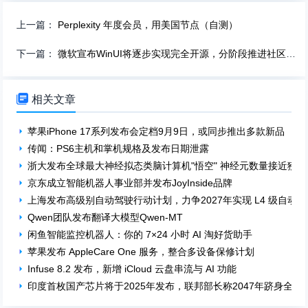
上一篇：
Perplexity 年度会员，用美国节点（自测）
下一篇：
微软宣布WinUI将逐步实现完全开源，分阶段推进社区协作

相关文章
苹果iPhone 17系列发布会定档9月9日，或同步推出多款新品
传闻：PS6主机和掌机规格及发布日期泄露
浙大发布全球最大神经拟态类脑计算机"悟空" 神经元数量接近猕
京东成立智能机器人事业部并发布JoyInside品牌
上海发布高级别自动驾驶行动计划，力争2027年实现 L4 级自动驾
Qwen团队发布翻译大模型Qwen-MT
闲鱼智能监控机器人：你的 7×24 小时 AI 淘好货助手
苹果发布 AppleCare One 服务，整合多设备保修计划
Infuse 8.2 发布，新增 iCloud 云盘串流与 AI 功能
印度首枚国产芯片将于2025年发布，联邦部长称2047年跻身全球