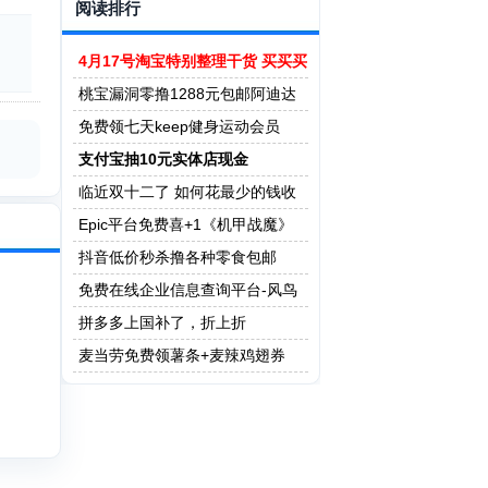
阅读排行
4月17号淘宝特别整理干货 买买买
桃宝漏洞零撸1288元包邮阿迪达
斯球鞋
免费领七天keep健身运动会员
支付宝抽10元实体店现金
临近双十二了 如何花最少的钱收
到最多的快递？
Epic平台免费喜+1《机甲战魔》
抖音低价秒杀撸各种零食包邮
免费在线企业信息查询平台-风鸟
查询 送5年会员
拼多多上国补了，折上折
麦当劳免费领薯条+麦辣鸡翅券