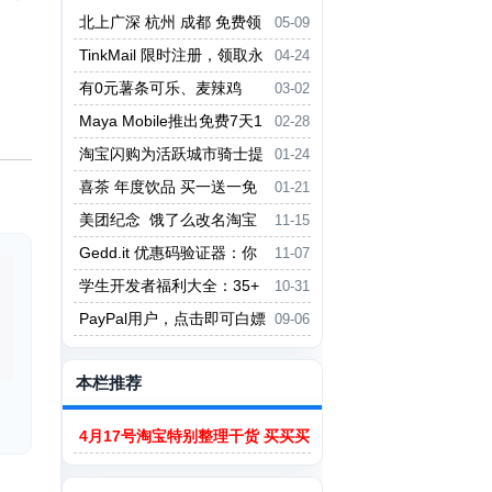
北上广深 杭州 成都 免费领
05-09
星巴克咖啡
TinkMail 限时注册，领取永
04-24
久免费商业套餐
有0元薯条可乐、麦辣鸡
03-02
块、麦乐鸡块领
Maya Mobile推出免费7天1
02-28
5GB全球漫游数据
淘宝闪购为活跃城市骑士提
01-24
供 150 元春节火车票补贴
喜茶 年度饮品 买一送一免
01-21
费领
美团纪念 饿了么改名淘宝
11-15
闪购送出一千万份小吃兑换券
Gedd.it 优惠码验证器：你
11-07
的智能省钱助手，一键获取最优折
学生开发者福利大全：35+
10-31
扣！
项免费资源与工具优惠概览
PayPal用户，点击即可白嫖
09-06
一年Perplexity Pro
本栏推荐
4月17号淘宝特别整理干货 买买买