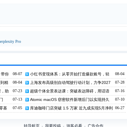
exity Pro
，带你
08-07
小红书变现体系：从零开始打造爆款账号，轻
08-04
松实现内容电商盈利
门到精
08-04
上海发布高级别自动驾驶行动计划，力争2027
07-28
年实现 L4 级自动驾驶突破600万人次
课，助
07-23
超级个体全景表达课：突破表达障碍，用话语
07-16
实现价值变现！
门
07-13
Atomic macOS 窃密软件新增后门以实现持久
07-10
性攻击
：零基
07-05
库迪咖啡门店突破 1.5 万家 近九成实现5月净利
06-27
超过1万元
转导航页
我要投稿
游客必看
广告合作
-
-
-