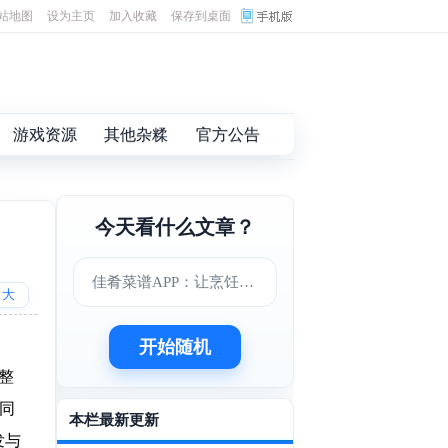
站地图
设为主页
加入收藏
保存到桌面
游戏资源
其他杂糅
官方公告
今天看什么文章？
佳肴菜谱APP：让烹饪变得更简单美味
大
开始随机
，整
地同
本栏最新更新
发与