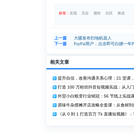
标签：
实现
完全
微软
社区
推进
上一篇
大疆发布扫地机器人
下一篇
PayPal用户，点击即可白嫖一年Perpl
相关文章
提升自信，改善沟通关系心理：21 堂课
实现由内而外的成长
打造 100 万粉丝抖音短视频实战：从入
通，实现流量变现！
外贸小白蜕变行业销冠：56 节线上实战
你实现业绩腾飞！
原味牛杂摆摊开店攻略全套课：从食材到
店，助你实现稳健盈利！
《从 0 到 1 打造百万 Tk 直播短视频》
础实现百万播放与业务增长