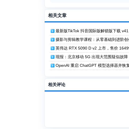
相关文章
最新版TikTok 抖音国际版解锁版下载 v41.
去广告 免拔卡
摄影与剪辑教学课程：从零基础到进阶创
全流程指南
英伟达 RTX 5090 D v2 上市，售价 164
现报：北京移动 5G 出现大范围疑似故障
报告各类加密 DNS 被阻断
OpenAI 重启 ChatGPT 模型选择器并
模型
相关评论