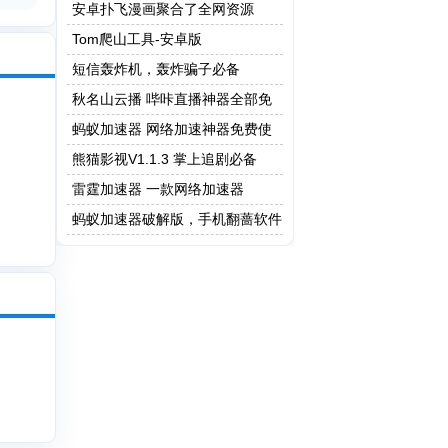
做题版本
安卓扑飞漫画聚合了全网资源
Tom爬山工具-安卓版
短信轰炸机，轰炸骗子必备
秋名山云播 哔咔直播神器全部免
费
蚂蚁加速器 网络加速神器免费使
用
熊猫影视V1.1.3 掌上追剧必备
雷霆加速器 一款网络加速器
蚂蚁加速器破解版，手机翻蔷软件