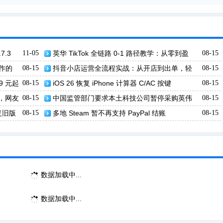
7.3
11-05
英华 TikTok 全链路 0-1 路径教学：从零到盈
08-15
利，掘金美区市场！
作的
08-15
抖音小店运营全流程实战：从开店到出单，轻
08-15
松掌握抖店核心玩法！
99 元起
08-15
iOS 26 恢复 iPhone 计算器 C/AC 按键
08-15
，网友
08-15
中国监管部门要求本土科技公司暂停采购英伟
08-15
达芯片
恢复旧版
08-15
多地 Steam 暂不再支持 PayPal 结账
08-15
数据加载中...
数据加载中...