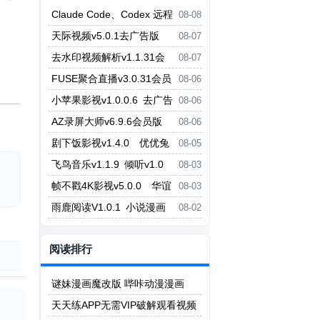
Claude Code、Codex 远程
08-08
控制工具，用手机管理 AI Agent
天际视频v5.0.1去广告版
08-07
云朵影视v1.9.0去广告版
去水印视频解析v1.1.31会
08-07
员版 抖音等平台无水印下载
FUSE聚合直播v3.0.31会员
08-06
版 虎牙斗鱼抖音快手哔哩哔哩YY
小苹果影视v1.0.0.6 去广告
08-06
直播等
版 小草影视v2.5.7
AZ录屏大师v6.9.6会员版
08-06
支持1080P/60fps录制 剪辑功能
剧下饭影视v1.4.0 优优兔
08-05
影视v5.1.3
飞鸟音乐v1.1.9 倾听v1.0
08-03
无损音乐免费听免费下载
帧不戳4K影视v5.0.0 华谊
08-03
影视v6.0.0.1
雨鹿阅读V1.0.1 小说漫画
08-02
二合一阅读App
阅读排行
谜妹漫画魔改版 哔咔动漫漫画
天天练APP无需VIP破解观看视频