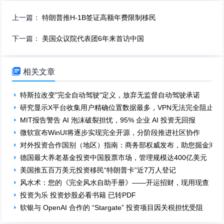
上一篇：
特朗普推H-1B签证高额年费限制移民
下一篇：
美国众议院代表团6年来首访中国

相关文章
特斯拉改变"完全自动驾驶"定义，放弃无监督自动驾驶承诺
研究显示X平台收集用户精确位置数据最多，VPN无法完全阻止追
MIT报告警告 AI 泡沫破裂担忧，95% 企业 AI 投资无回报
微软宣布WinUI将逐步实现完全开源，分阶段推进社区协作
对外投资合作国别（地区）指南：商务部权威发布，助您掘金海外
德国最大养老基金投资中国股票市场，管理规模达400亿美元
美国推五百万美元投资移民“特朗普卡”近7万人登记
风水术：您的《完全风水自助手册》——开运招财，现用现查！
投资为乐 投资炒股必看书籍 已转PDF
软银与 OpenAI 合作的 “Stargate” 投资项目因关税担忧受阻