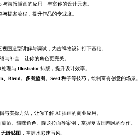
ogo 与海报插画的应用，丰富你的设计元素。
修缮调整与提案流程，提升作品的专业度。
维、三维三视图造型讲解与调试，为吉祥物设计打下基础。
缮与补全，让你的角色更完美。
像处理与
Illustrator
排版，提升设计效率。
egion、Blend、多图垫图、Seed 种子
等技巧，绘制富有创意的场景
逻辑与实操方法，让你了解 AI 插画的商业应用。
葡萄酒、猫咪角色、降龙拉面等案例，掌握复古国潮风的创作。
le 无缝贴图
，掌握水彩速写风。