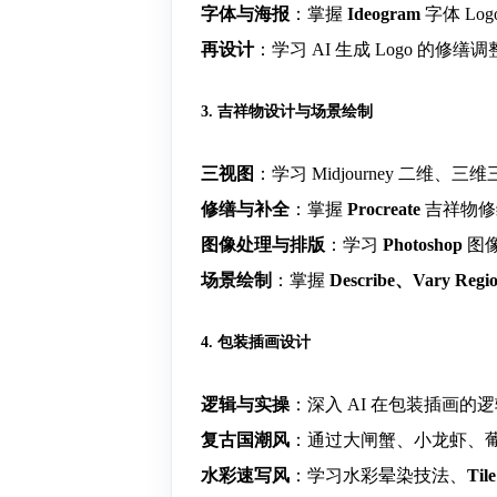
字体与海报
：掌握
Ideogram
字体 L
再设计
：学习 AI 生成 Logo 的
3. 吉祥物设计与场景绘制
三视图
：学习 Midjourney 二
修缮与补全
：掌握
Procreate
吉祥物修
图像处理与排版
：学习
Photoshop
图
场景绘制
：掌握
Describe、Vary R
4. 包装插画设计
逻辑与实操
：深入 AI 在包装插画的
复古国潮风
：通过大闸蟹、小龙虾、
水彩速写风
：学习水彩晕染技法、
Ti