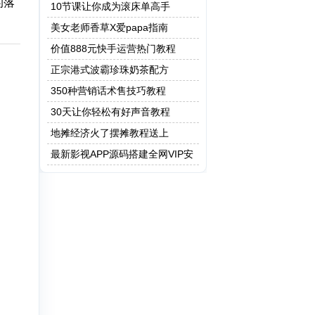
的落
保健操
10节课让你成为滚床单高手
美女老师香草X爱papa指南
价值888元快手运营热门教程
正宗港式波霸珍珠奶茶配方
350种营销话术售技巧教程
30天让你轻松有好声音教程
地摊经济火了摆摊教程送上
最新影视APP源码搭建全网VIP安
卓 Apicould非蓝鸟e4a 附成品app