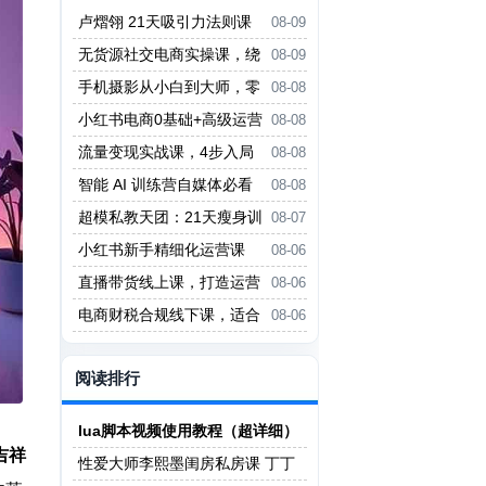
卢熠翎 21天吸引力法则课
08-09
程
无货源社交电商实操课，绕
08-09
开传统互联网电商模式，撒豆成
手机摄影从小白到大师，零
08-08
兵，实现跨平台交易
基础带你学习手机摄影，拍出朋友
小红书电商0基础+高级运营
08-08
圈点赞大片
课，新人小白必学方法，实操教学
流量变现实战课，4步入局
08-08
+案例分析
系统教学，实现时间价值10倍提
智能 AI 训练营自媒体必看
08-08
升
课程
超模私教天团：21天瘦身训
08-07
练营（完结）
小红书新手精细化运营课
08-06
程，每天抽空操作三小时，零基础
直播带货线上课，打造运营
08-06
小白轻松上手
型主播，起号、话术、运营，直播
电商财税合规线下课，适合
08-06
带货全方案系统化学习
老板+财务，教你规避涉税风险，
实现低成本合规经营
阅读排行
lua脚本视频使用教程（超详细）
、吉祥
性爱大师李熙墨闺房私房课 丁丁