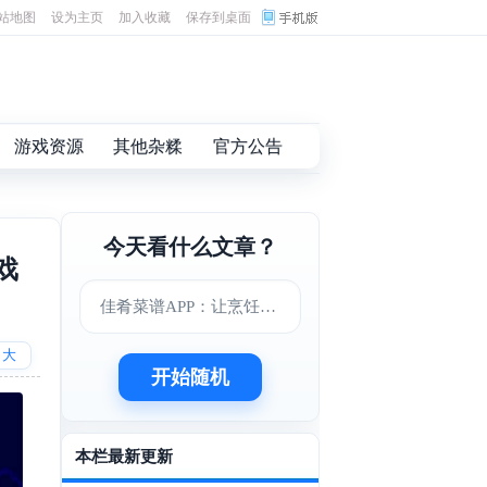
站地图
设为主页
加入收藏
保存到桌面
游戏资源
其他杂糅
官方公告
今天看什么文章？
戏
佳肴菜谱APP：让烹饪变得更简单美味
大
开始随机
本栏最新更新