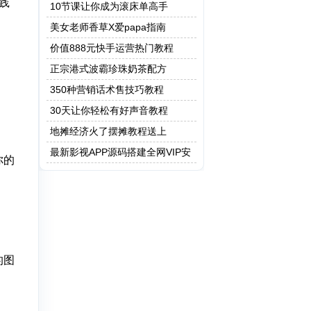
践
保健操
10节课让你成为滚床单高手
美女老师香草X爱papa指南
价值888元快手运营热门教程
正宗港式波霸珍珠奶茶配方
350种营销话术售技巧教程
30天让你轻松有好声音教程
地摊经济火了摆摊教程送上
最新影视APP源码搭建全网VIP安
你的
卓 Apicould非蓝鸟e4a 附成品app
的图