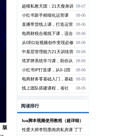
超模私教天团：21天瘦身训
08-07
练营（完结）
小红书新手精细化运营课
08-06
程，每天抽空操作三小时，零基础
直播带货线上课，打造运营
08-06
小白轻松上手
型主播，起号、话术、运营，直播
电商财税合规线下课，适合
08-06
带货全方案系统化学习
老板+财务，教你规避涉税风险，
从0到1短视频创作变现必修
08-06
实现低成本合规经营
课，跟随时代趋势，人人需要的技
中基层管理能力21天训练营
08-06
能
塔罗牌系统学习课，助你从
08-06
入门到精通，塑造个人占卜风格，
小红书IP打造课，从0-1陪
08-06
掌握专业咨询能力
你做能賺钱小红书博主
电商财务零基础入门，基础
08-05
认知+基础实操+进阶突破，轻松
线上团队搭建课程，省社
08-05
掌握
保，聚人才，降成本，增利润，团
队管理必看
阅读排行
lua脚本视频使用教程（超详细）
、版
性爱大师李熙墨闺房私房课 丁丁