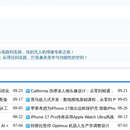
程：从电路到实操，你的无人机维修专家之路！
：从理论到实践，打造兼具美学与功能性的空间！
系统化
09-23
California 伪厚涂人物头像设计：从零到精通，
09-21
打造你的独特风格！
，配备
09-17
黑马嵌入式开发：数电模电基础课程，从零到 P
09-05
CB 设计实操！
，从工
09-05
苹果考虑为iPhone 17推出边框保护壳 致敬iPho
08-26
ne 4经典设计
08-22
iPhone 17 Pro传将采用Apple Watch Ultra风格
08-13
天线设计
I +
07-04
特斯拉暂停 Optimus 机器人生产并调整设计
07-03