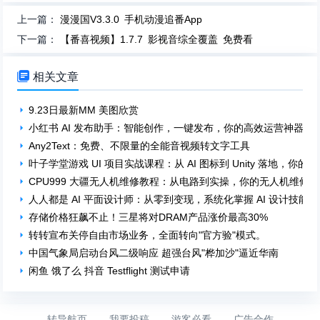
上一篇：
漫漫国V3.3.0 手机动漫追番App
下一篇：
【番喜视频】1.7.7 影视音综全覆盖 免费看

相关文章
9.23日最新MM 美图欣赏
小红书 AI 发布助手：智能创作，一键发布，你的高效运营神器！
Any2Text：免费、不限量的全能音视频转文字工具
叶子学堂游戏 UI 项目实战课程：从 AI 图标到 Unity 落地，你的
CPU999 大疆无人机维修教程：从电路到实操，你的无人机维修
人人都是 AI 平面设计师：从零到变现，系统化掌握 AI 设计技能！
存储价格狂飙不止！三星将对DRAM产品涨价最高30%
转转宣布关停自由市场业务，全面转向"官方验"模式。
中国气象局启动台风二级响应 超强台风"桦加沙"逼近华南
闲鱼 饿了么 抖音 Testflight 测试申请
转导航页
-
我要投稿
-
游客必看
-
广告合作