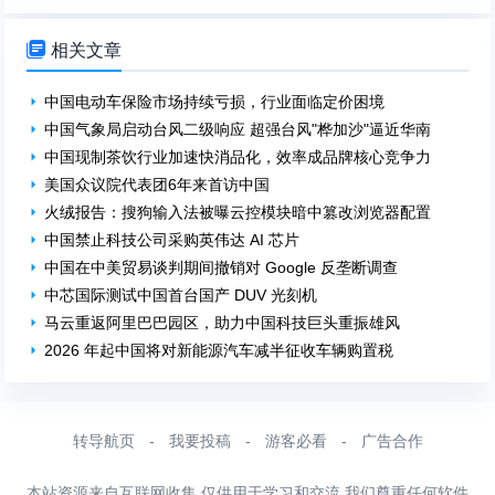

相关文章
中国电动车保险市场持续亏损，行业面临定价困境
中国气象局启动台风二级响应 超强台风"桦加沙"逼近华南
中国现制茶饮行业加速快消品化，效率成品牌核心竞争力
美国众议院代表团6年来首访中国
火绒报告：搜狗输入法被曝云控模块暗中篡改浏览器配置
中国禁止科技公司采购英伟达 AI 芯片
中国在中美贸易谈判期间撤销对 Google 反垄断调查
中芯国际测试中国首台国产 DUV 光刻机
马云重返阿里巴巴园区，助力中国科技巨头重振雄风
2026 年起中国将对新能源汽车减半征收车辆购置税
转导航页
-
我要投稿
-
游客必看
-
广告合作
本站资源来自互联网收集 仅供用于学习和交流 我们尊重任何软件