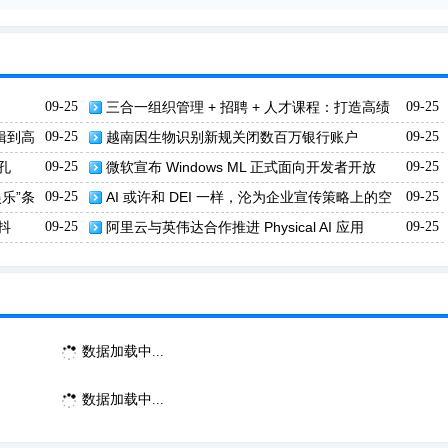
09-25
三合一组织管理 + 招聘 + 人才课程：打造高绩
09-25
效团队，提升企业竞争力！
辑到高
09-25
越南因生物识别新规关闭数百万银行账户
09-25
孔
09-25
微软宣布 Windows ML 正式面向开发者开放
09-25
乐”条
09-25
AI 或许和 DEI 一样，沦为企业宣传策略上的空
09-25
头支票
抖
09-25
阿里云与英伟达合作推进 Physical AI 应用
09-25
数据加载中...
数据加载中...