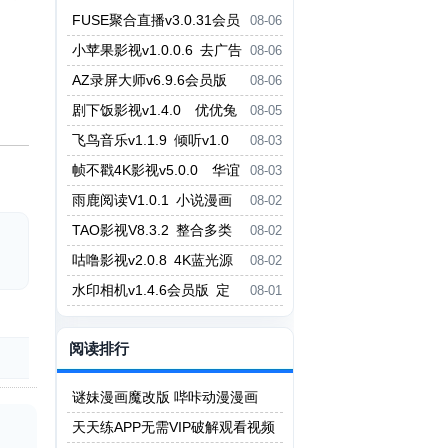
FUSE聚合直播v3.0.31会员
08-06
版 虎牙斗鱼抖音快手哔哩哔哩YY
小苹果影视v1.0.0.6 去广告
08-06
直播等
版 小草影视v2.5.7
AZ录屏大师v6.9.6会员版
08-06
支持1080P/60fps录制 剪辑功能
剧下饭影视v1.4.0 优优兔
08-05
影视v5.1.3
飞鸟音乐v1.1.9 倾听v1.0
08-03
无损音乐免费听免费下载
帧不戳4K影视v5.0.0 华谊
08-03
影视v6.0.0.1
雨鹿阅读V1.0.1 小说漫画
08-02
二合一阅读App
TAO影视V8.3.2 整合多类
08-02
型热门影视资源
咕噜影视v2.0.8 4K蓝光源
08-02
P7影视v6.2.1
水印相机v1.4.6会员版 定
08-01
义地址日期 打卡记录
阅读排行
谜妹漫画魔改版 哔咔动漫漫画
天天练APP无需VIP破解观看视频