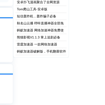
做题版本
安卓扑飞漫画聚合了全网资源
Tom爬山工具-安卓版
短信轰炸机，轰炸骗子必备
秋名山云播 哔咔直播神器全部免
费
蚂蚁加速器 网络加速神器免费使
用
熊猫影视V1.1.3 掌上追剧必备
雷霆加速器 一款网络加速器
蚂蚁加速器破解版，手机翻蔷软件