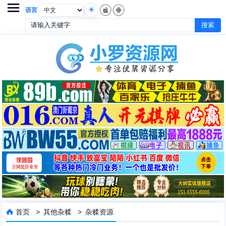

语言
首页
>
其他杂糅
>
杂糅资源
