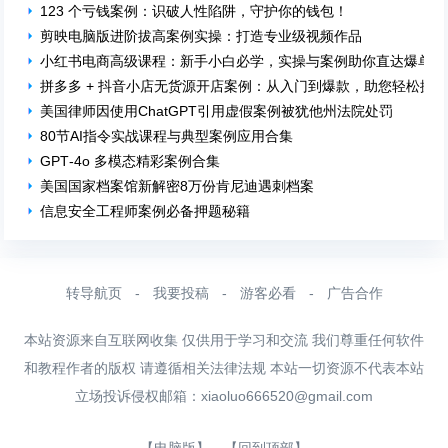
123 个亏钱案例：识破人性陷阱，守护你的钱包！
剪映电脑版进阶拔高案例实操：打造专业级视频作品
小红书电商高级课程：新手小白必学，实操与案例助你直达爆单！
拼多多 + 抖音小店无货源开店案例：从入门到爆款，助您轻松掘
美国律师因使用ChatGPT引用虚假案例被犹他州法院处罚
80节AI指令实战课程与典型案例应用合集
GPT‑4o 多模态精彩案例合集
美国国家档案馆新解密8万份肯尼迪遇刺档案
信息安全工程师案例必备押题秘籍
转导航页
-
我要投稿
-
游客必看
-
广告合作
本站资源来自互联网收集 仅供用于学习和交流 我们尊重任何软件
和教程作者的版权 请遵循相关法律法规 本站一切资源不代表本站
立场投诉侵权邮箱：
xiaoluo666520@gmail.com