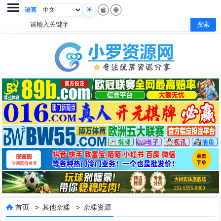

语言
首页
>
其他杂糅
>
杂糅资源
