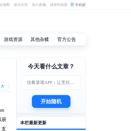
站地图
设为主页
加入收藏
保存到桌面
游戏资源
其他杂糅
官方公告
今天看什么文章？
佳肴菜谱APP：让烹饪变得更简单美味
大
开始随机
m
以获
本栏最新更新
。支