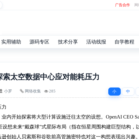
广告合作
网
实用辅助
源码专区
技术分享
活动线报
自学教程
探索太空数据中心应对能耗压力
小罗
网络收集
285
小
中
压力
开始探索将大型计算设施迁往太空的设想。OpenAI CEO Sa
，甚至设想未来“戴森球”式星际布局（指在恒星周围构建巨型结构，
马逊创始人贝索斯和谷歌前高管施密特也对这一构想表现出兴趣