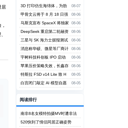
3D 打印仿生海绵体，为勃
08-07
对居
起功能障碍提供新疗法
甲骨文云将于 8 月 18 日强
08-06
制实行新 Always-Free 限制
马斯克宣布 SpaceX 将独家
08-06
验，
采用英伟达 AI 架构
DeepSeek 重启第二轮融资
08-06
理、
投前估值 5000 亿元
三星与 SK 海力士据报测试
08-06
中微设备 对冲美国出口管制风险
消息称华硕、微星等厂商计
08-06
划 Q3 上调主板价格
宇树科技科创板 IPO 启动
08-06
询价
苹果压价策略失效，长鑫存
08-06
储拒绝压价
特斯拉 FSD v14 Lite 致 H
08-05
W3 自动驾驶电脑过热故障
白宫闭门敲定 AI 模型自愿
08-05
评估框架，细节不公开
阅读排行
南非8名女模特拍摄MV时遭非法
矿工轮奸
520快到了情侣同居正确姿势