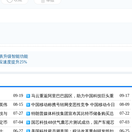
西欧手表升级智能功能
络响应速度提升25%
09-19
马云重返阿里巴巴园区，助力中国科技巨头重
09-17
振雄风
英伟
08-15
中国移动称携号转网变恶性竞争 中国移动今日
08-09
公布 2025 年上半年业绩，实现营运收入 5438 亿元，
技与
07-27
特朗普媒体科技集团宣布其比特币储备购买总
07-22
股东应占利润 842 亿元，同比增长 5.0%。董事长杨
额已达20亿美元
定币
07-04
国芯科技48伏气囊芯片测试成功，国产车规芯
07-03
杰在业绩说明会上表示，下半年面临通信服务收入增
片再突破
十
06-27
美国科技裁员潮真因：税法改革重创研发抵扣
06-25