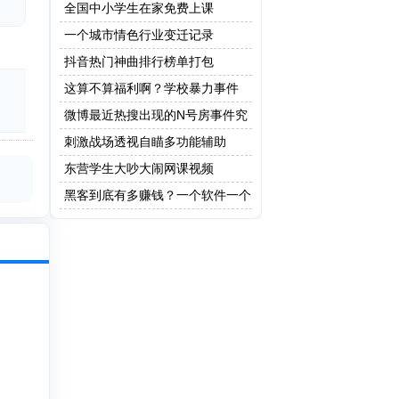
全国中小学生在家免费上课
一个城市情色行业变迁记录
抖音热门神曲排行榜单打包
这算不算福利啊？学校暴力事件
微博最近热搜出现的N号房事件究
竟是什么？
刺激战场透视自瞄多功能辅助
东营学生大吵大闹网课视频
黑客到底有多赚钱？一个软件一个
亿！网友：这只是最低级的黑客!