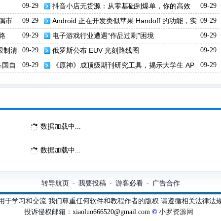
09-29
抖音小店无货源：从零基础到爆单，你的高效
09-29
运营指南！
偶市
09-29
Android 正在开发类似苹果 Handoff 的功能，实
09-29
现设备间任务无缝切换
路
09-29
电子游戏行业遭遇“作品过剩”困境
09-29
体限制清
09-29
俄罗斯公布 EUV 光刻路线图
09-29
各国自
09-29
《原神》成顶级期刊研究工具，揭示大学生 AP
09-29
P 使用对学业与工资影响
数据加载中...
数据加载中...
转导航页
我要投稿
游客必看
广告合作
-
-
-
用于学习和交流 我们尊重任何软件和教程作者的版权 请遵循相关法律法
投诉侵权邮箱：
xiaoluo666520@gmail.com
©
小罗资源网