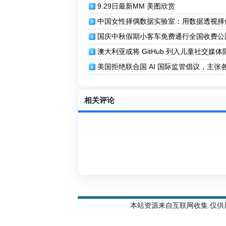
9.29日最新MM 美图欣赏
中国女性择偶数据实验室：用数据透视择
场
国庆中秋假期小客车免费通行全国收费公
澳大利亚或将 GitHub 列入儿童社交媒
单
美国拒绝联合国 AI 国际监管倡议，主张
主治理
相关评论
本站资源来自互联网收集 仅供