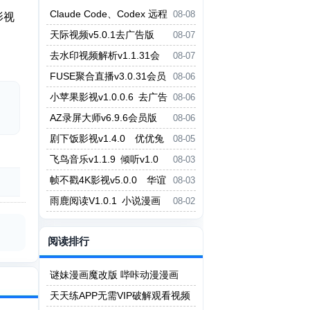
Claude Code、Codex 远程
08-08
影视
控制工具，用手机管理 AI Agent
天际视频v5.0.1去广告版
08-07
云朵影视v1.9.0去广告版
去水印视频解析v1.1.31会
08-07
员版 抖音等平台无水印下载
FUSE聚合直播v3.0.31会员
08-06
版 虎牙斗鱼抖音快手哔哩哔哩YY
小苹果影视v1.0.0.6 去广告
08-06
直播等
版 小草影视v2.5.7
AZ录屏大师v6.9.6会员版
08-06
支持1080P/60fps录制 剪辑功能
剧下饭影视v1.4.0 优优兔
08-05
影视v5.1.3
飞鸟音乐v1.1.9 倾听v1.0
08-03
无损音乐免费听免费下载
帧不戳4K影视v5.0.0 华谊
08-03
影视v6.0.0.1
雨鹿阅读V1.0.1 小说漫画
08-02
二合一阅读App
阅读排行
谜妹漫画魔改版 哔咔动漫漫画
天天练APP无需VIP破解观看视频