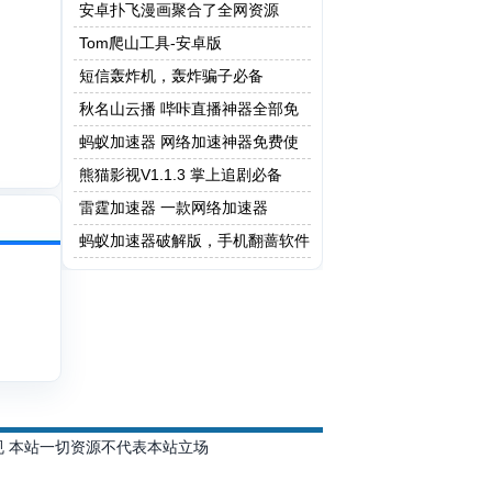
做题版本
安卓扑飞漫画聚合了全网资源
Tom爬山工具-安卓版
短信轰炸机，轰炸骗子必备
秋名山云播 哔咔直播神器全部免
费
蚂蚁加速器 网络加速神器免费使
用
熊猫影视V1.1.3 掌上追剧必备
雷霆加速器 一款网络加速器
蚂蚁加速器破解版，手机翻蔷软件
规 本站一切资源不代表本站立场