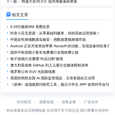
下一篇：
韩漫大全V5.0.5 提供海量漫画资源

相关文章
9.29日最新MM 美图欣赏
抖音小店无货源：从零基础到爆单，你的高效运营指南！
中国女性择偶数据实验室：用数据透视择偶市场
Android 正在开发类似苹果 Handoff 的功能，实现设备间任务无
国庆中秋假期小客车免费通行全国收费公路
电子游戏行业遭遇“作品过剩”困境
澳大利亚或将 GitHub 列入儿童社交媒体限制清单
俄罗斯公布 EUV 光刻路线图
美国拒绝联合国 AI 国际监管倡议，主张各国自主治理
《原神》成顶级期刊研究工具，揭示大学生 APP 使用对学业与工
转导航页
-
我要投稿
-
游客必看
-
广告合作
本站资源来自互联网收集 仅供用于学习和交流 我们尊重任何软件