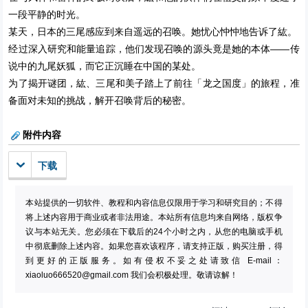
一段平静的时光。
某天，日本的三尾感应到来自遥远的召唤。她忧心忡忡地告诉了紘。
经过深入研究和能量追踪，他们发现召唤的源头竟是她的本体——传
说中的九尾妖狐，而它正沉睡在中国的某处。
为了揭开谜团，紘、三尾和美子踏上了前往「龙之国度」的旅程，准
备面对未知的挑战，解开召唤背后的秘密。
附件内容
下载
本站提供的一切软件、教程和内容信息仅限用于学习和研究目的；不得
将上述内容用于商业或者非法用途。本站所有信息均来自网络，版权争
议与本站无关。您必须在下载后的24个小时之内，从您的电脑或手机
中彻底删除上述内容。如果您喜欢该程序，请支持正版，购买注册，得
到更好的正版服务。如有侵权不妥之处请致信 E-mail：
xiaoluo666520@gmail.com
我们会积极处理。敬请谅解！