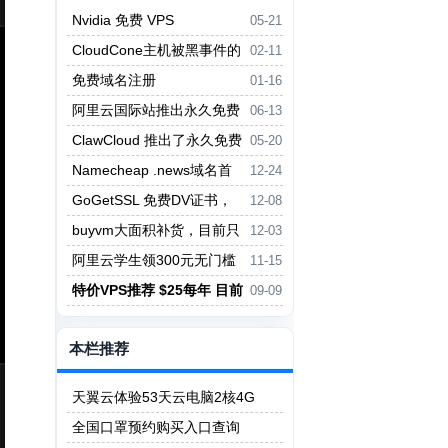
Nvidia 免费 VPS
05-21
CloudCone主机被黑事件的
02-11
补偿和后续计划
免费域名注册
01-16
阿里云国际站推出永久免费
06-13
CDN套餐，支持CNAME分区解析
ClawCloud 推出了永久免费
05-20
容器，最高可获取4核心 8G内存
Namecheap .news域名首
12-24
年免费！续费原价
GoGetSSL 免费DV证书，
12-08
一年期，一个账号限买三个
buyvm大面积补货，目前只
12-03
有迈阿密有货了
阿里云学生领300元无门槛
11-15
券
特价VPS推荐 $25每年 目前
09-09
有货
本栏推荐
天翼云体验53天云电脑2核4G
全国口罩预约购买入口查询