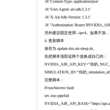
-H 'Content-Type: application/json'
-H 'User-Agent: air-sdk/1.3.1'
-H 'X-Air-Sdk-Version: 1.3.1'
-H "Authorization: Bearer $NVIDIA_
另外建议固定使用 --ipv4。如果不
4. 更新脚本
保存为 update-dsx-air-sleep.sh。
先把脚本顶部这两个值换成自己的：
NVIDIA_AIR_API_KEY="你的_NGC_
SIMULATION_ID="你的_simulation_id
完整脚本：
#!/usr/bin/env bash
set -euo pipefail
NVIDIA_AIR_API_BASE="https://api.air