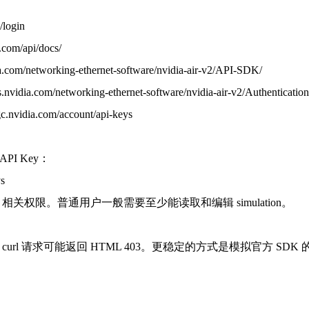
/login
com/api/docs/
com/networking-ethernet-software/nvidia-air-v2/API-SDK/
nvidia.com/networking-ethernet-software/nvidia-air-v2/Authentication
vidia.com/account/api-keys
 API Key：
ys
X Air 相关权限。普通用户一般需要至少能读取和编辑 simulation。
通 curl 请求可能返回 HTML 403。更稳定的方式是模拟官方 SDK 