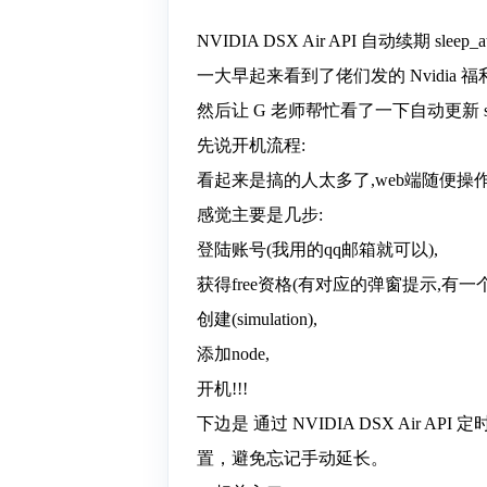
NVIDIA DSX Air API 自动续期 sleep
一大早起来看到了佬们发的 Nvidi
然后让 G 老师帮忙看了一下自动更新 
先说开机流程:
看起来是搞的人太多了,web端随便操作
感觉主要是几步:
登陆账号(我用的qq邮箱就可以),
获得free资格(有对应的弹窗提示,有
创建(simulation),
添加node,
开机!!!
下边是 通过 NVIDIA DSX Air API 
置，避免忘记手动延长。