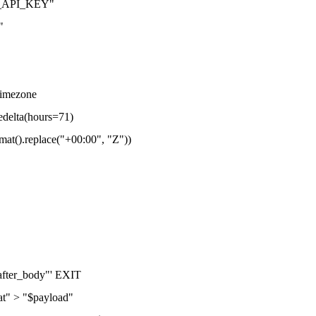
API_KEY"
"
 timezone
edelta(hours=71)
rmat().replace("+00:00", "Z"))
$after_body"' EXIT
_at" > "$payload"