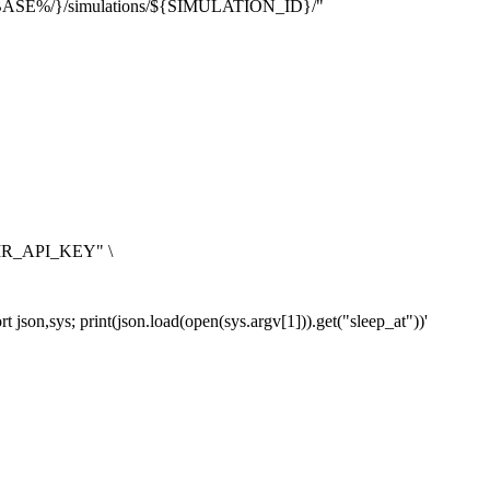
BASE%/}/simulations/${SIMULATION_ID}/"
AIR_API_KEY" \
 json,sys; print(json.load(open(sys.argv[1])).get("sleep_at"))'