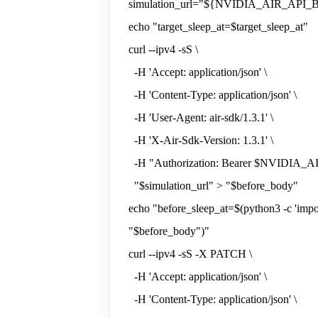
simulation_url="${NVIDIA_AIR_API_
echo "target_sleep_at=$target_sleep_at"
curl --ipv4 -sS \
-H 'Accept: application/json' \
-H 'Content-Type: application/json' \
-H 'User-Agent: air-sdk/1.3.1' \
-H 'X-Air-Sdk-Version: 1.3.1' \
-H "Authorization: Bearer $NVIDIA_
"$simulation_url" > "$before_body"
echo "before_sleep_at=$(python3 -c 'import
"$before_body")"
curl --ipv4 -sS -X PATCH \
-H 'Accept: application/json' \
-H 'Content-Type: application/json' \