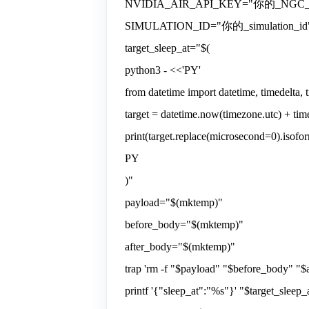
NVIDIA_AIR_API_KEY="你的_NGC_
SIMULATION_ID="你的_simulation_id
target_sleep_at="$(
python3 - <<'PY'
from datetime import datetime, timedelta,
target = datetime.now(timezone.utc) + tim
print(target.replace(microsecond=0).isofo
PY
)"
payload="$(mktemp)"
before_body="$(mktemp)"
after_body="$(mktemp)"
trap 'rm -f "$payload" "$before_body" "
printf '{"sleep_at":"%s"}' "$target_sleep