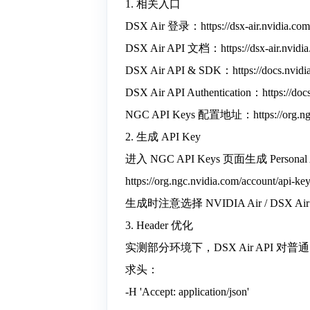
1. 相关入口
DSX Air 登录：https://dsx-air.nvidia.com
DSX Air API 文档：https://dsx-air.nvidia.
DSX Air API & SDK：https://docs.nvidia.
DSX Air API Authentication：https://docs.
NGC API Keys 配置地址：https://org.ngc.n
2. 生成 API Key
进入 NGC API Keys 页面生成 Personal
https://org.ngc.nvidia.com/account/api-ke
生成时注意选择 NVIDIA Air / DS
3. Header 优化
实测部分环境下，DSX Air API 对普
求头：
-H 'Accept: application/json'