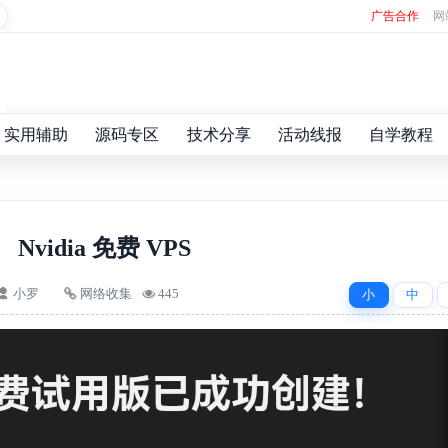
广告合作
网
实用辅助
源码专区
技术分享
活动线报
自学教程
Nvidia 免费 VPS
小罗
网络收集
445
小
中