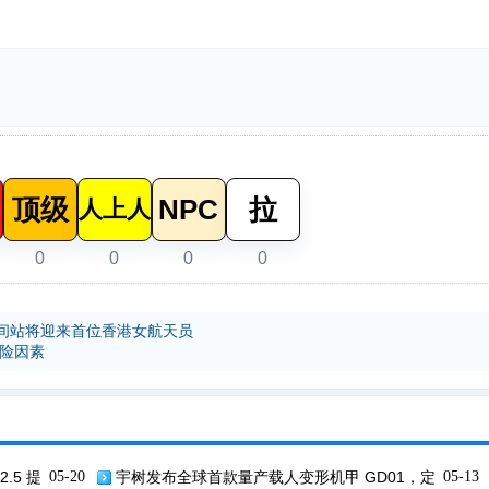
顶级
NPC
拉
人上人
0
0
0
0
间站将迎来首位香港女航天员
风险因素
2.5 提
05-20
宇树发布全球首款量产载人变形机甲 GD01，定
05-13