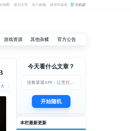
站地图
设为主页
加入收藏
保存到桌面
游戏资源
其他杂糅
官方公告
今天看什么文章？
B
佳肴菜谱APP：让烹饪变得更简单美味
大
开始随机
本栏最新更新