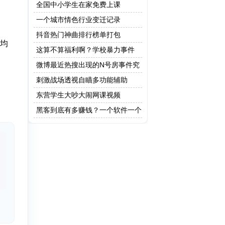
全国中小学生在家免费上课
一个城市情色行业变迁记录
抖音热门神曲排行榜单打包
，均
这算不算福利啊？学校暴力事件
微博最近热搜出现的N号房事件究
竟是什么？
刺激战场透视自瞄多功能辅助
东营学生大吵大闹网课视频
黑客到底有多赚钱？一个软件一个
亿！网友：这只是最低级的黑客!