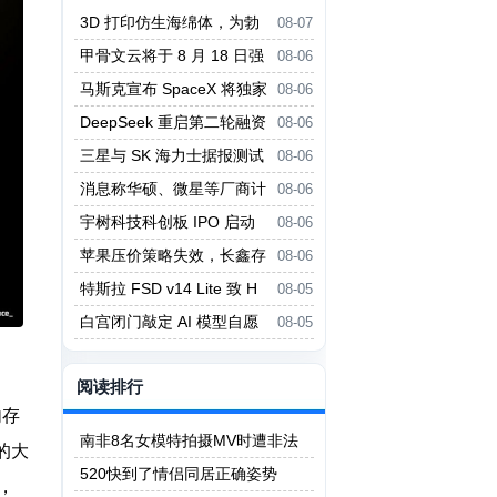
3D 打印仿生海绵体，为勃
08-07
起功能障碍提供新疗法
甲骨文云将于 8 月 18 日强
08-06
制实行新 Always-Free 限制
马斯克宣布 SpaceX 将独家
08-06
采用英伟达 AI 架构
DeepSeek 重启第二轮融资
08-06
投前估值 5000 亿元
三星与 SK 海力士据报测试
08-06
中微设备 对冲美国出口管制风险
消息称华硕、微星等厂商计
08-06
划 Q3 上调主板价格
宇树科技科创板 IPO 启动
08-06
询价
苹果压价策略失效，长鑫存
08-06
储拒绝压价
特斯拉 FSD v14 Lite 致 H
08-05
W3 自动驾驶电脑过热故障
白宫闭门敲定 AI 模型自愿
08-05
评估框架，细节不公开
阅读排行
内存
南非8名女模特拍摄MV时遭非法
上的大
矿工轮奸
520快到了情侣同居正确姿势
S，