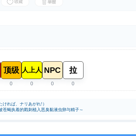
顶级
NPC
拉
人上人
0
0
0
0
たければ、ナリあがれ!）
被苍蝇执着的戳刺植入恶臭黏液虫卵与精子～