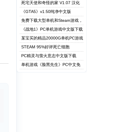
死宅天使和奇怪的家 V1.07 汉化
作弊版
《GTA5》v1.50纯净中文版
免费下载大型单机和Steam游戏，
5208G资源一键快速下载
《战地1》PC单机游戏中文版下载
某宝买的精品20000G单机PC游戏
STEAM 95%好评死亡细胞
PC精灵与萤火意志中文版下载
单机游戏《脸黑先生》PC中文免
安装下载