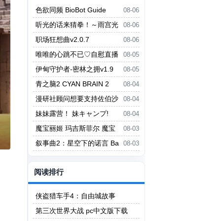
色欲同频 BioBot Guide
08-06
听光的话来猜拳！～雨宫光
08-06
的深沉之爱～ ヒカリの言いなり
职场狂想曲v2.0.7
08-06
じゃんけん！～雨宮ヒカリの愛の
唯唯的心跳不已♡自慰直播
08-05
底～
日记 ゆいゆいのドキドキ♡おな
伊甸守护者-密林之拥v1.9
08-05
にー配信日記
青之脑2 CYAN BRAIN 2
08-04
漫研社顾问想要支持佐伯沙
08-04
罗 漫研顧問は佐伯ささらを支え
妹妹露营！ 妹キャンプ!
08-04
たい
魔宝丽姬 玛吉斯菲尔 魔宝
08-03
麗姫マギスフィア
叙事曲2：星空下的诺言 Ba
08-03
llade2 the Celestial Promise
阅读排行
侠盗猎车手4：自由城故事
第三次世界大战 pc中文版下载