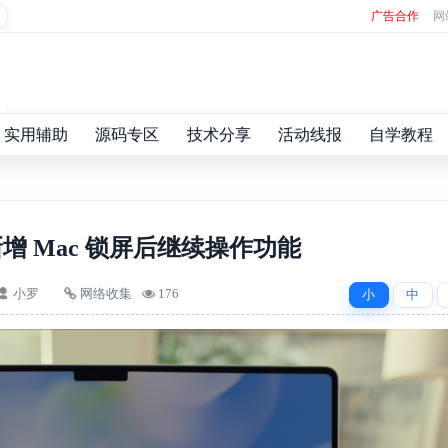
广告合作
网
实用辅助
源码专区
技术分享
活动线报
自学教程
 新增 Mac 锁屏后继续操作功能
小罗
网络收集
176
小
中