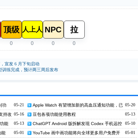
顶级
NPC
拉
人上人
0
0
0
0
未变，宣发 6 月下旬启动
um 模型训练完成，预计两三周后发布
别功
05-21
Apple Watch 有望增加新的高血压通知功能，已
05-20
提交 FDA 审查
容支持改
05-16
豆包各项功能使用教程
05-13
截功能
05-13
ChatGPT Android 版拆解发现 Codex 手机远控
05-10
桌面会话功能
功能
05-01
YouTube 画中画功能将向全球更多用户免费开
05-01