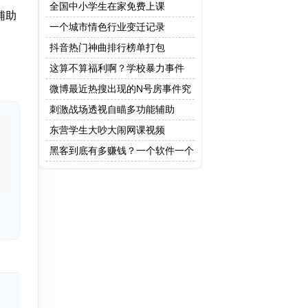
全国中小学生在家免费上课
辅助
一个城市情色行业变迁记录
抖音热门神曲排行榜单打包
这算不算福利啊？学校暴力事件
微博最近热搜出现的N号房事件究
竟是什么？
刺激战场透视自瞄多功能辅助
东营学生大吵大闹网课视频
黑客到底有多赚钱？一个软件一个
亿！网友：这只是最低级的黑客!