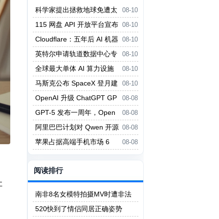
科学家提出拯救地球免遭太
08-10
阳毁灭的大胆方案
115 网盘 API 开放平台宣布
08-10
暂停服务
Cloudflare：五年后 AI 机器
08-10
人流量将达人类千倍
英特尔申请轨道数据中心专
08-10
利：高轨卫星管理低轨星座
全球最大单体 AI 算力设施
08-10
在内蒙古乌兰察布投产
马斯克公布 SpaceX 登月建
08-10
厂计划：用机器人生产 AI 卫星
OpenAI 升级 ChatGPT GP
08-08
T-5.6 系列并开放更多免费权限
GPT-5 发布一周年，Open
08-08
AI 推出 Agent Plugins 开放标准
阿里巴巴计划对 Qwen 开源
08-08
大模型大用户收费
苹果占据高端手机市场 6
08-08
5% 份额 iPhone 17 扭转下滑
阅读排行
让
南非8名女模特拍摄MV时遭非法
矿工轮奸
520快到了情侣同居正确姿势