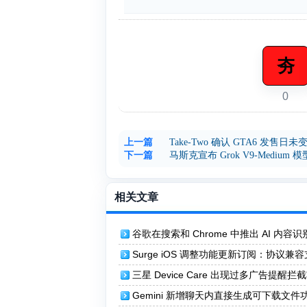
夯
0
上一篇
Take-Two 确认 GTA6 发售日
下一篇
马斯克宣布 Grok V9-Medi
相关文章
谷歌在搜索和 Chrome 中推出 AI 内容识
能，OpenAI 推出 AI 生成图像验证工具
Surge iOS 调整功能更新订阅：协议兼
为全员可用
三星 Device Care 出现过多广告提醒拦
Gemini 新增聊天内直接生成可下载文件