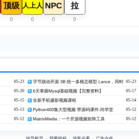
顶级
NPC
拉
人上人
0
0
0
0
05-23
字节跳动开源 3B 统一多模态模型 Lance，同时
05-23
处理图像视频理解与生成
05-20
6天掌握Mysql基础视频【完整资料】
05-17
05-15
全新手机摄影视频课程
05-14
05-13
Python400集大型视频 带源码课件-尚学堂
05-12
05-12
MatrixMedia：一个开源视频矩阵工具
05-12
转导航页
我要投稿
游客必看
广告合作
-
-
-