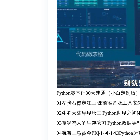
Python零基础30天速通（小白定制
01左膀右臂定江山|课前准备及工具安装.
02斗罗大陆异界唐三|Python世界之初体
03漩涡鸣人的生存演习|Python数据类型
04航海王悬赏金PK|不可不知Python运算