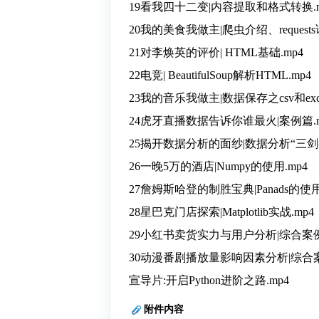
19看我四十二变|内容提取和格式转换.m
20我的美食我做主|爬虫介绍、requests请
21对李焕英的评价| HTML基础.mp4
22电竞| BeautifulSoup解析HTML.mp4
23我的音乐我做主|数据保存之csv和exce
24虎牙直播数据告诉你谁最火|案例篇.m
25揭开数据分析的面纱|数据分析“三剑客
26一晚5万的酒店|Numpy的使用.mp4
27詹姆斯哈登的制胜宝典|Panads的使用
28星巴克门店探索|Matplotlib实战.mp4
29小红书卖货实力与用户分析|综合案例.
30动漫番剧播放量影响因素分析|综合案
宣导片:开启Python进阶之路.mp4
附件内容