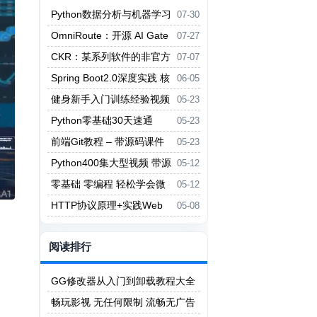
Python数据分析与机器学习
07-30
实战
OmniRoute：开源 AI Gate
07-27
way，统一接入多模型 API，支持
CKR：某系列软件的非官方
07-07
自动切换
激活工具站
Spring Boot2.0深度实践 核
06-05
心原理拆解+源码分析 – 带源码课
健身新手入门训练经验视频
05-23
件
课程
Python零基础30天速通
05-23
（小白定制版）【视频教程】
前端Git教程 – 带源码课件
05-23
Python400集大型视频 带源
05-12
码课件-尚学堂
零基础 零编程 轻松学会微
05-12
信小游戏制作
HTTP协议原理+实践Web
05-08
开发工程师必学
阅读排行
GG修改器从入门到卸载教程大全
畅玩影视 无任何限制 流畅无广告