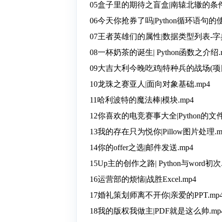
05盒子里的期待之盲盒|南辕北辙的条件
06今天你抢券了吗|Python循环语句的使
07王者英雄们的属性|数据类型列表-字典
08一杯奶茶的诞生| Python函数之介绍.
09大吉大利今晚吃鸡|特种兵的战场(项目
10龙珠之赛亚人|面向对象基础.mp4
11哈利波特的魔法棒|模块.mp4
12你喜欢的电竞赛事大全|Python的文件
13我的存在只为悦你|Pillow图片处理.m
14你的offer之选|邮件发送.mp4
15Up主的创作之路| Python与word初次.
16运营部的烦恼|战胜Excel.mp4
17婚礼策划师离不开你|亲爱的PPT.mp
18我的版权我做主|PDF就是这么帅.mp