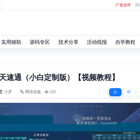
广告合作
网
实用辅助
源码专区
技术分享
活动线报
自学教程
础30天速通（小白定制版）【视频教程】
小罗
网络收集
328
小
中