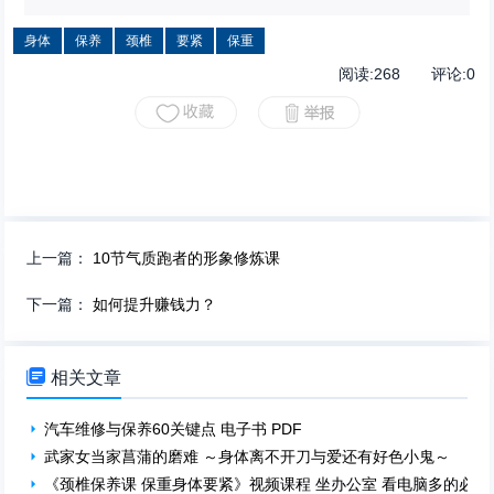
身体
保养
颈椎
要紧
保重
阅读:
268
评论:
0
上一篇：
10节气质跑者的形象修炼课
下一篇：
如何提升赚钱力？

相关文章
汽车维修与保养60关键点 电子书 PDF
武家女当家菖蒲的磨难 ～身体离不开刀与爱还有好色小鬼～
《颈椎保养课 保重身体要紧》视频课程 坐办公室 看电脑多的必备