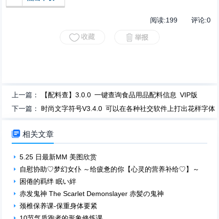
阅读:
199
评论:
0
上一篇：
【配料查】3.0.0 一键查询食品用品配料信息 VIP版
下一篇：
时尚文字符号V3.4.0 可以在各种社交软件上打出花样字体

相关文章
5.25 日最新MM 美图欣赏
自慰协助♡梦幻女仆 ～给疲惫的你【心灵的营养补给♡】～
困倦的羁绊 眠い絆
赤发鬼神 The Scarlet Demonslayer 赤髪の鬼神
颈椎保养课-保重身体要紧
10节气质跑者的形象修炼课