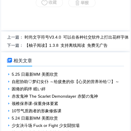
上一篇：
时尚文字符号V3.4.0 可以在各种社交软件上打出花样字体
下一篇：
【柚子阅读】1.3.8 支持离线阅读 免费无广告

相关文章
5.25 日最新MM 美图欣赏
自慰协助♡梦幻女仆 ～给疲惫的你【心灵的营养补给♡】～
困倦的羁绊 眠い絆
赤发鬼神 The Scarlet Demonslayer 赤髪の鬼神
颈椎保养课-保重身体要紧
10节气质跑者的形象修炼课
5.24 日最新MM 美图欣赏
少女决斗场 Fuck or Fight 少女闘技場