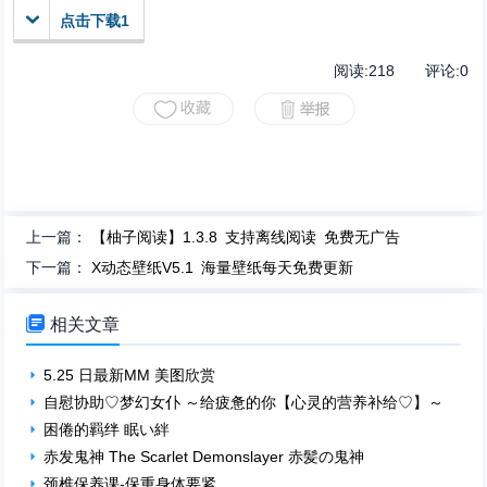
点击下载1
阅读:
218
评论:
0
上一篇：
【柚子阅读】1.3.8 支持离线阅读 免费无广告
下一篇：
X动态壁纸V5.1 海量壁纸每天免费更新

相关文章
5.25 日最新MM 美图欣赏
自慰协助♡梦幻女仆 ～给疲惫的你【心灵的营养补给♡】～
困倦的羁绊 眠い絆
赤发鬼神 The Scarlet Demonslayer 赤髪の鬼神
颈椎保养课-保重身体要紧