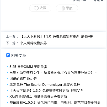
上一篇：
【天天下厨房】1.3.0 免费菜谱实时更新 解锁VIP
下一篇：
个人所得税模拟器

相关文章
5.25 日最新MM 美图欣赏
自慰协助♡梦幻女仆 ～给疲惫的你【心灵的营养补给♡】～
困倦的羁绊 眠い絆
赤发鬼神 The Scarlet Demonslayer 赤髪の鬼神
【天天下厨房】1.3.0 免费菜谱实时更新 解锁VIP
X动态壁纸V5.1 海量壁纸每天免费更新
华谊影视V1.0.0.8 提供热门电影、电视剧、综艺节目等多种影视