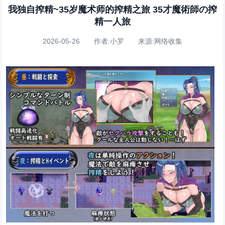
我独自搾精~35岁魔术师的搾精之旅 35才魔術師の搾
精一人旅
2026-05-26 作者:小罗 来源:网络收集