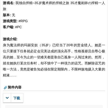
游戏名:
我独自搾精~35岁魔术师的搾精之旅 35才魔術師の搾精一人
旅
版本:
无
游戏类型:
#RPG
客户端:
#PC
游戏介绍:
身为魔法师的玛丽安奴（35岁）已经当了20年的赏金猎人。她是一
位只要接下任务就必定会完美达成的顶尖高手。性格孤僻且自尊心极
高的她，至今为止的一切难关都是靠自己孤身一人闯过来的。然而，
就在她执行某次任务时，却不慎中了一种强力的诅咒。而解除诅咒的
唯一方法，竟然是被告知必须在限定期限内，不限种族地摄入大量的
精液……
附件内容
下载