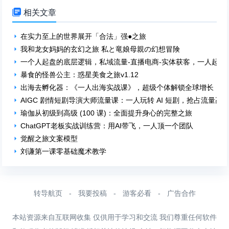

相关文章
在实力至上的世界展开「合法」强●之旅
我和龙女妈妈的玄幻之旅 私と竜娘母親の幻想冒険
一个人起盘的底层逻辑，私域流量-直播电商-实体获客，一人起盘
暴食的怪兽公主：惑星美食之旅v1.12
出海去孵化器：《一人出海实战课》，超级个体解锁全球增长！
AIGC 剧情短剧导演大师流量课：一人玩转 AI 短剧，抢占流量高
瑜伽从初级到高级 (100 课)：全面提升身心的完整之旅
ChatGPT老板实战训练营：用AI带飞，一人顶一个团队
觉醒之旅文案模型
刘谦第一课零基础魔术教学
转导航页
-
我要投稿
-
游客必看
-
广告合作
本站资源来自互联网收集 仅供用于学习和交流 我们尊重任何软件