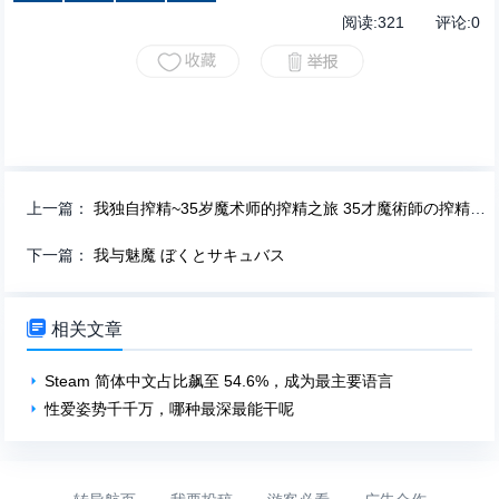
阅读:
321
评论:
0
上一篇：
我独自搾精~35岁魔术师的搾精之旅 35才魔術師の搾精一人旅
下一篇：
我与魅魔 ぼくとサキュバス

相关文章
Steam 简体中文占比飙至 54.6%，成为最主要语言
性爱姿势千千万，哪种最深最能干呢