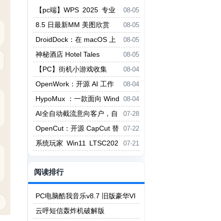
【pc端】WPS 2025 专业
08-05
版增强版，内置永久授权【399M
8.5 日最新MM 美图欣赏
08-05
B】
DroidDock：在 macOS 上
08-05
浏览 Android 文件的轻量级 ADB
神秘酒店 Hotel Tales
08-05
文件管理器
【PC】街机小游戏收集
08-04
（拳皇、合金弹头、月华剑士、三
OpenWork：开源 AI 工作
08-04
国战纪、恐龙快打、三国志）749.
流平台，跨工具统一管理 MCP 与
HypoMux ：一款面向 Wind
08-04
8MB
Skills
ows 的开源多网卡聚合与分流工
AI全自动截流意向客户，自
07-28
具
动监控最新评论和作品，自动触达
OpenCut：开源 CapCut 替
07-22
代
系统玩家 Win11 LTSC202
07-21
4 26200.8875优化版
阅读排行
PC电脑酷我音乐v8.7 旧版豪华VI
P版 永久可用
云呼短信轰炸机破解版