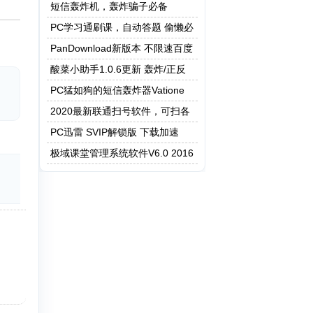
短信轰炸机，轰炸骗子必备
PC学习通刷课，自动答题 偷懒必
备
PanDownload新版本 不限速百度
网盘
酸菜小助手1.0.6更新 轰炸/正反
查/等众多小功能
PC猛如狗的短信轰炸器Vatione
2020最新联通扫号软件，可扫各
类套餐手机靓号
PC迅雷 SVIP解锁版 下载加速
极域课堂管理系统软件V6.0 2016
豪华版