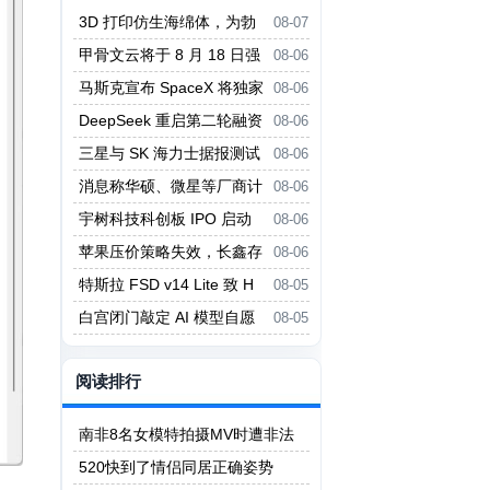
3D 打印仿生海绵体，为勃
08-07
起功能障碍提供新疗法
甲骨文云将于 8 月 18 日强
08-06
制实行新 Always-Free 限制
马斯克宣布 SpaceX 将独家
08-06
采用英伟达 AI 架构
DeepSeek 重启第二轮融资
08-06
投前估值 5000 亿元
三星与 SK 海力士据报测试
08-06
中微设备 对冲美国出口管制风险
消息称华硕、微星等厂商计
08-06
划 Q3 上调主板价格
宇树科技科创板 IPO 启动
08-06
询价
苹果压价策略失效，长鑫存
08-06
储拒绝压价
特斯拉 FSD v14 Lite 致 H
08-05
W3 自动驾驶电脑过热故障
白宫闭门敲定 AI 模型自愿
08-05
评估框架，细节不公开
阅读排行
南非8名女模特拍摄MV时遭非法
矿工轮奸
520快到了情侣同居正确姿势