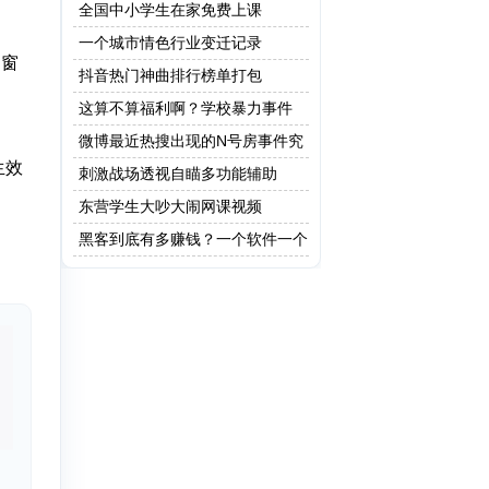
全国中小学生在家免费上课
一个城市情色行业变迁记录
文窗
抖音热门神曲排行榜单打包
这算不算福利啊？学校暴力事件
微博最近热搜出现的N号房事件究
生效
竟是什么？
刺激战场透视自瞄多功能辅助
东营学生大吵大闹网课视频
黑客到底有多赚钱？一个软件一个
亿！网友：这只是最低级的黑客!