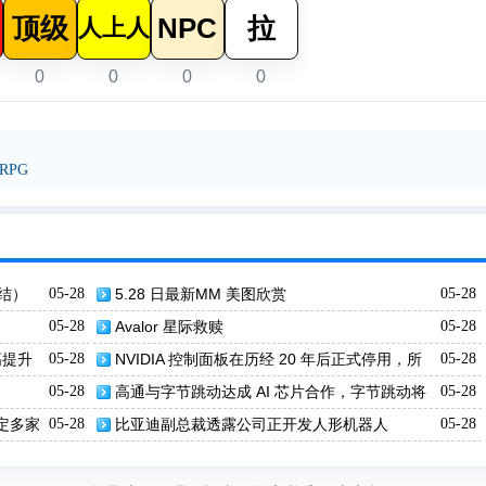
顶级
NPC
拉
人上人
0
0
0
0
RPG
结）
05-28
5.28 日最新MM 美图欣赏
05-28
05-28
Avalor 星际救赎
05-28
高提升
05-28
NVIDIA 控制面板在历经 20 年后正式停用，所
05-28
有功能均已迁移至 NVIDIA 应用程序
05-28
高通与字节跳动达成 AI 芯片合作，字节跳动将
05-28
采购数百万颗定制 ASIC
定多家
05-28
比亚迪副总裁透露公司正开发人形机器人
05-28