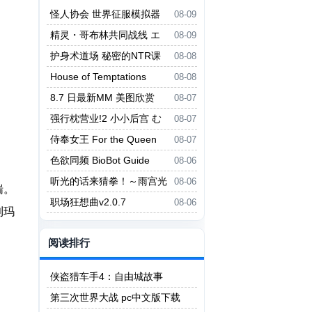
怪人协会 世界征服模拟器
08-09
怪人協会 世界征服シミュレータ
精灵・哥布林共同战线 エ
08-09
ー
ルフ・ゴブリン統一戦線
护身术道场 秘密的NTR课
08-08
程 護身術道場 秘密のNTRレッス
House of Temptations
08-08
ン
8.7 日最新MM 美图欣赏
08-07
强行枕营业!2 小小后宫 む
08-07
りヤリ枕営業！2 ちっちゃなハー
侍奉女王 For the Queen
08-07
レム
色欲同频 BioBot Guide
08-06
听光的话来猜拳！～雨宫光
08-06
喘。
的深沉之爱～ ヒカリの言いなり
职场狂想曲v2.0.7
08-06
利玛
じゃんけん！～雨宮ヒカリの愛の
底～
阅读排行
侠盗猎车手4：自由城故事
第三次世界大战 pc中文版下载