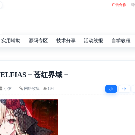
广告合作
网
实用辅助
源码专区
技术分享
活动线报
自学教程
ELFIAS－苍红界域－
小罗
网络收集
194
小
中