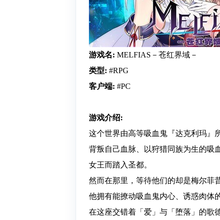
游戏名:
MELFIAS－苍红界域－
类型:
#RPG
客户端:
#PC
游戏介绍:
这个世界由高等吸血鬼『达克利玛』
背叛自己血脉、以狩猎同族为生的吸
女王而踏入圣都。
然而在那里，等待他们的却是梅尔菲
他拥有能撩动吸血鬼内心、诱惑肉体
在这座交错着「爱」与「堕落」的歌