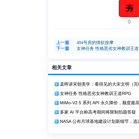
夯
0
上一篇
404号房的情欲按摩
下一篇
女神任务 性格恶劣女神教训王道
相关文章
孟晖讲宋朝美学：看得见的大宋文明（完
女神任务 性格恶劣女神教训王道RPG
MiMo-V2.5 系列 API 永久降价，额度最
8 倍
多家 AI 平台称高考期间将限制拍题答疑
NASA 公布月球基地建设计划新细节，选
公司建造着陆器