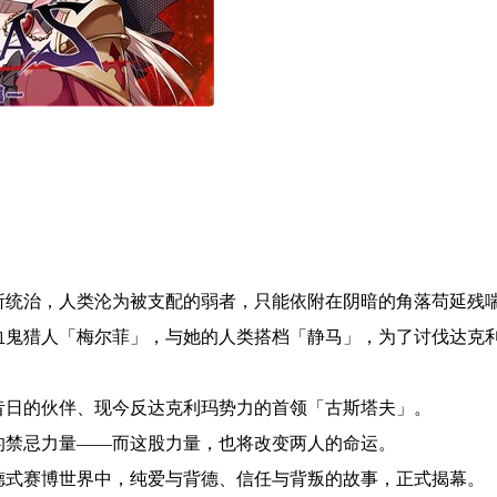
所统治，人类沦为被支配的弱者，只能依附在阴暗的角落苟延残
血鬼猎人「梅尔菲」，与她的人类搭档「静马」，为了讨伐达克
昔日的伙伴、现今反达克利玛势力的首领「古斯塔夫」。
的禁忌力量——而这股力量，也将改变两人的命运。
德式赛博世界中，纯爱与背德、信任与背叛的故事，正式揭幕。