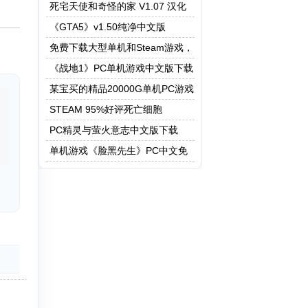
死宅天使和奇怪的家 V1.07 汉化
作弊版
《GTA5》v1.50纯净中文版
免费下载大型单机和Steam游戏，
5208G资源一键快速下载
《战地1》PC单机游戏中文版下载
某宝买的精品20000G单机PC游戏
STEAM 95%好评死亡细胞
PC精灵与萤火意志中文版下载
单机游戏《脸黑先生》PC中文免
安装下载