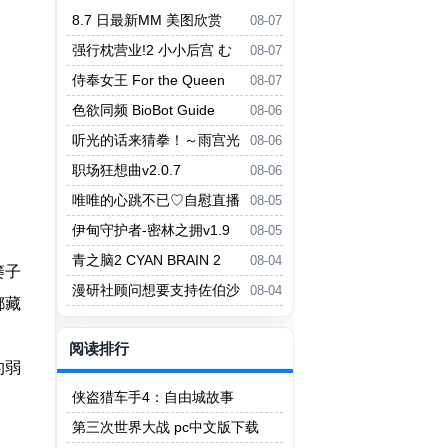
8.7 日最新MM 美图欣赏
08-07
强行枕营业!2 小小后宫 む
08-07
りヤリ枕営業！2 ちっちゃなハー
侍奉女王 For the Queen
08-07
レム
色欲同频 BioBot Guide
08-06
听光的话来猜拳！～雨宫光
08-06
的深沉之爱～ ヒカリの言いなり
职场狂想曲v2.0.7
08-06
じゃんけん！～雨宮ヒカリの愛の
唯唯的心跳不已♡自慰直播
08-05
底～
日记 ゆいゆいのドキドキ♡おな
伊甸守护者-密林之拥v1.9
08-05
にー配信日記
青之脑2 CYAN BRAIN 2
08-04
篓子
漫研社顾问想要支持佐伯沙
08-04
都藏
罗 漫研顧問は佐伯ささらを支え
たい
阅读排行
的弱
侠盗猎车手4：自由城故事
第三次世界大战 pc中文版下载