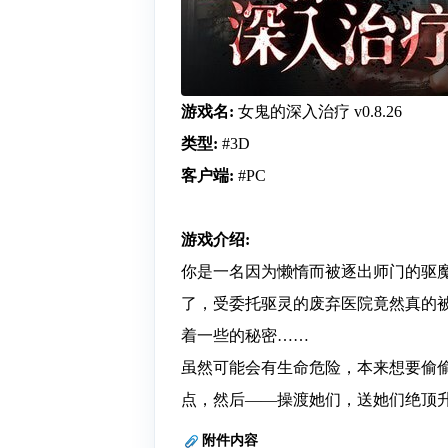
游戏名:
女鬼的深入治疗 v0.8.26
类型:
#3D
客户端:
#PC
游戏介绍:
你是一名因为懒惰而被逐出师门的驱
了，受委托驱灵的废弃医院竟然真的
着一些的秘密……
虽然可能会有生命危险，本来想要偷
点，然后——操渡她们，送她们绝顶
附件内容