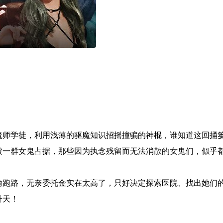
魔师学徒，利用浅薄的驱魔知识招摇撞骗的神棍，谁知道这回捅
被一群女鬼占据，那些因为执念残留而无法消散的女鬼们，似乎
偷跑路，无奈委托金实在太高了，只好决定探索医院、找出她们
升天！