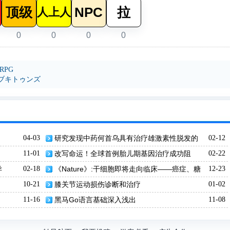
顶级
NPC
拉
人上人
0
0
0
0
RPG
ブキトゥンズ
04-03
研究发现中药何首乌具有治疗雄激素性脱发的
02-12
多重潜力
11-01
改写命运！全球首例胎儿期基因治疗成功阻
02-22
击"婴儿杀手"
异
02-18
《Nature》:干细胞即将走向临床——癌症、糖
12-23
尿病和帕金森病治疗曙光初现
10-21
膝关节运动损伤诊断和治疗
01-02
11-16
黑马Go语言基础深入浅出
11-08