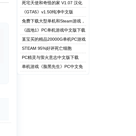
死宅天使和奇怪的家 V1.07 汉化
作弊版
《GTA5》v1.50纯净中文版
免费下载大型单机和Steam游戏，
5208G资源一键快速下载
《战地1》PC单机游戏中文版下载
某宝买的精品20000G单机PC游戏
STEAM 95%好评死亡细胞
PC精灵与萤火意志中文版下载
单机游戏《脸黑先生》PC中文免
安装下载