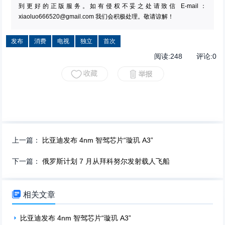
到更好的正版服务。如有侵权不妥之处请致信 E-mail：
xiaoluo666520@gmail.com
我们会积极处理。敬请谅解！
发布
消费
电视
独立
首次
阅读:
248
评论:
0
上一篇：
比亚迪发布 4nm 智驾芯片“璇玑 A3”
下一篇：
俄罗斯计划 7 月从拜科努尔发射载人飞船

相关文章
比亚迪发布 4nm 智驾芯片“璇玑 A3”