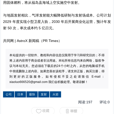
用固体燃料，将从福岛县海域上空实施空中发射。
与地面发射相比，气球发射能大幅降低研制与发射场成本。公司计划
2029 年度实现小型卫星入轨，2030 年后开展商业化运营，预计年发
射 50 次，单次成本约 5 亿日元。
共同网
|
AstroX 新闻稿（PR Times）
本站提供的一切软件、教程和内容信息仅限用于学习和研究目的；不得
将上述内容用于商业或者非法用途。本站所有信息均来自网络，版权争
议与本站无关。您必须在下载后的24个小时之内，从您的电脑或手机
中彻底删除上述内容。如果您喜欢该程序，请支持正版，购买注册，得
到更好的正版服务。如有侵权不妥之处请致信 E-mail：
xiaoluo666520@gmail.com
我们会积极处理。敬请谅解！
公司
日本
最快
发射
火箭
阅读:
197
评论:
0