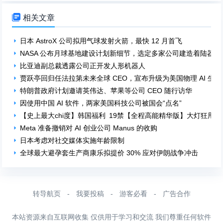

相关文章
日本 AstroX 公司拟用气球发射火箭，最快 12 月首飞
NASA 公布月球基地建设计划新细节，选定多家公司建造着陆器
比亚迪副总裁透露公司正开发人形机器人
贾跃亭回归任法拉第未来全球 CEO，宣布升级为美国物理 AI 生
特朗普政府计划邀请英伟达、苹果等公司 CEO 随行访华
因使用中国 AI 软件，两家美国科技公司被国会“点名”
【史上最大chi度】韩国福利 19禁【全程高能精华版】大灯狂甩绝绝子
Meta 准备撤销对 AI 创业公司 Manus 的收购
日本考虑对社交媒体实施年龄限制
全球最大避孕套生产商康乐拟提价 30% 应对伊朗战争冲击
转导航页
-
我要投稿
-
游客必看
-
广告合作
本站资源来自互联网收集 仅供用于学习和交流 我们尊重任何软件