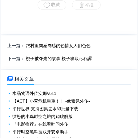
上一篇：
跟村里肉感肉感的色情女人们色色
下一篇：
樱子被夺走的故事 桜子寝取られ譚

相关文章
水晶物语外传安娜Vol.1
【ACT】小翠危机重重！！ -像素风外传-
平行世界 支持图集去水印批量下载
愤怒的小鸟时空之旅内购破解版
『电影推荐』在线看叶问外传
平行时空黑科技双开安卓助手