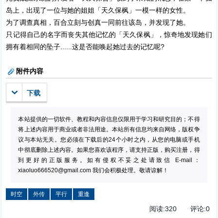
岛上，出现了一位与她的姐姐「天久保枫」一模一样的女性。
为了调查真相，百合立刻与创真一同前往该岛，并发现了她。
只记得自己的名字而丧失其他记忆的「天久保枫」，惊奇地发现她们
拥有着相同的坠子......这是否能唤起她过去的记忆呢?
附件内容
下载
本站提供的一切软件、教程和内容信息仅限用于学习和研究目的；不得
将上述内容用于商业或者非法用途。本站所有信息均来自网络，版权争
议与本站无关。您必须在下载后的24个小时之内，从您的电脑或手机
中彻底删除上述内容。如果您喜欢该程序，请支持正版，购买注册，得
到更好的正版服务。如有侵权不妥之处请致信 E-mail：
xiaoluo666520@gmail.com
我们会积极处理。敬请谅解！
时空
外传
平行
重逢
阅读:
320
评论:
0