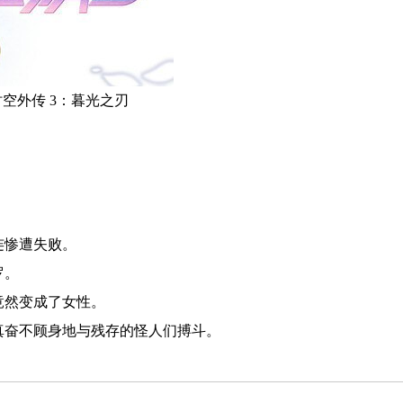
行时空外传 3：暮光之刃
连惨遭失败。
罗。
竟然变成了女性。
真奋不顾身地与残存的怪人们搏斗。