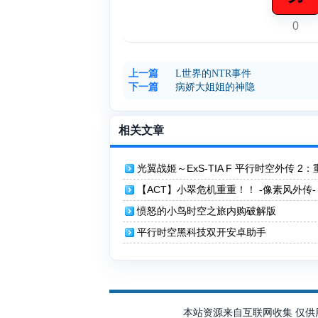
0
上一篇
L世界的NTR事件
下一篇
病娇大姐姐的神隐
相关文章
光翼战姬～ExS-TIA F 平行时空外传 2：
【ACT】小翠危机重重！！ -像素风外传
愤怒的小鸟时空之旅内购破解版
平行时空黑科技双开安卓助手
本站资源来自互联网收集 仅供