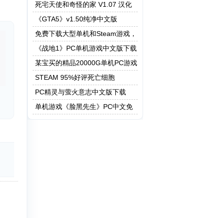
死宅天使和奇怪的家 V1.07 汉化
作弊版
《GTA5》v1.50纯净中文版
免费下载大型单机和Steam游戏，
5208G资源一键快速下载
《战地1》PC单机游戏中文版下载
某宝买的精品20000G单机PC游戏
STEAM 95%好评死亡细胞
PC精灵与萤火意志中文版下载
单机游戏《脸黑先生》PC中文免
安装下载