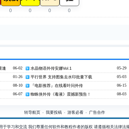
0
0
0
0
重逢
06-02
水晶物语外传安娜Vol.1
05-29
-
01-26
平行世界 支持图集去水印批量下载
05-03
08-10
『电影推荐』在线看叶问外传
06-15
06-07
蜘蛛侠外传《毒液》震撼新预告！
08-03
转导航页
我要投稿
游客必看
广告合作
-
-
-
用于学习和交流 我们尊重任何软件和教程作者的版权 请遵循相关法律法