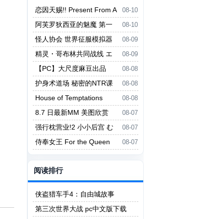
恋因天赐!! Present From A
08-10
ngel
阿芙罗狄西亚的魅魔 第一
08-10
章：亚子初次拥抱
怪人协会 世界征服模拟器
08-09
怪人協会 世界征服シミュレータ
精灵・哥布林共同战线 エ
08-09
ー
ルフ・ゴブリン統一戦線
【PC】大尺度麻豆出品
08-08
《爱的初体验》PC正式版 v2512
护身术道场 秘密的NTR课
08-08
27 激情爱恋的真人互动游戏【1
程 護身術道場 秘密のNTRレッス
House of Temptations
08-08
6.3GB】
ン
8.7 日最新MM 美图欣赏
08-07
强行枕营业!2 小小后宫 む
08-07
りヤリ枕営業！2 ちっちゃなハー
侍奉女王 For the Queen
08-07
レム
阅读排行
侠盗猎车手4：自由城故事
第三次世界大战 pc中文版下载