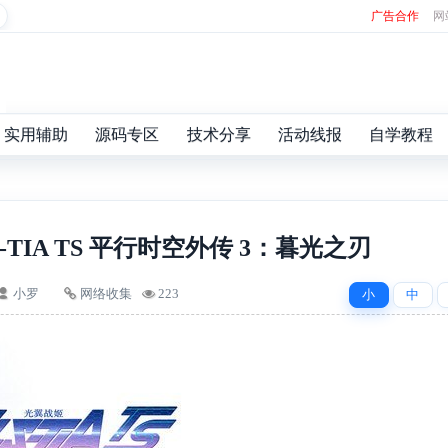
广告合作
网
实用辅助
源码专区
技术分享
活动线报
自学教程
-TIA TS 平行时空外传 3：暮光之刃
小罗
网络收集
223
小
中