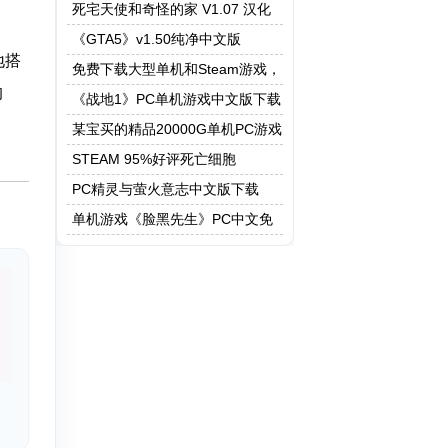
死宅天使和奇怪的家 V1.07 汉化
作弊版
《GTA5》v1.50纯净中文版
地搭
免费下载大型单机和Steam游戏，
的
5208G资源一键快速下载
《战地1》PC单机游戏中文版下载
某宝买的精品20000G单机PC游戏
STEAM 95%好评死亡细胞
PC精灵与萤火意志中文版下载
单机游戏《脸黑先生》PC中文免
安装下载