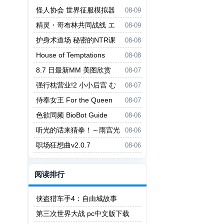
怪人协会 世界征服模拟器
08-09
怪人協会 世界征服シミュレータ
精灵・哥布林共同战线 エ
08-09
ー
ルフ・ゴブリン統一戦線
护身术道场 秘密的NTR课
08-08
程 護身術道場 秘密のNTRレッス
House of Temptations
08-08
ン
8.7 日最新MM 美图欣赏
08-07
强行枕营业!2 小小后宫 む
08-07
りヤリ枕営業！2 ちっちゃなハー
侍奉女王 For the Queen
08-07
レム
色欲同频 BioBot Guide
08-06
听光的话来猜拳！～雨宫光
08-06
的深沉之爱～ ヒカリの言いなり
职场狂想曲v2.0.7
08-06
じゃんけん！～雨宮ヒカリの愛の
底～
阅读排行
侠盗猎车手4：自由城故事
第三次世界大战 pc中文版下载