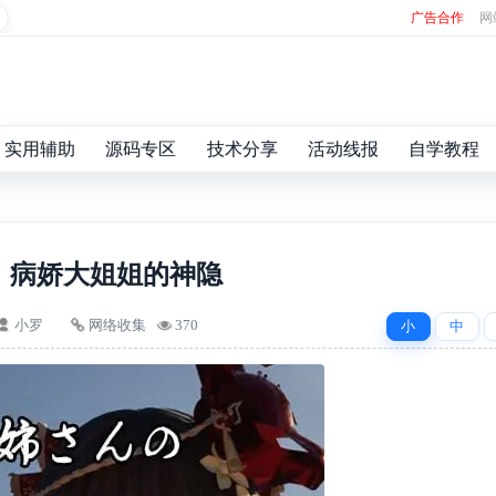
广告合作
网
实用辅助
源码专区
技术分享
活动线报
自学教程
病娇大姐姐的神隐
小罗
网络收集
370
小
中