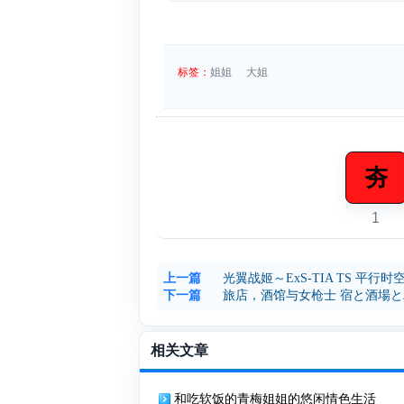
标签：
姐姐
大姐
夯
1
上一篇
光翼战姬～ExS-TIA TS 平行
下一篇
旅店，酒馆与女枪士 宿と酒場
相关文章
和吃软饭的青梅姐姐的悠闲情色生活