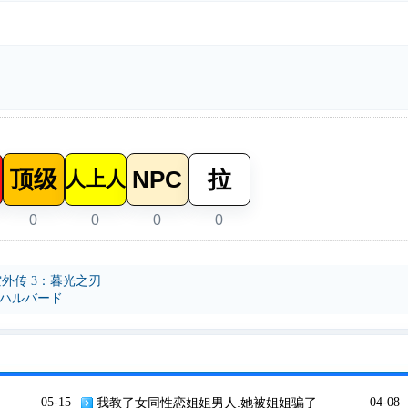
顶级
NPC
拉
人上人
0
0
0
0
时空外传 3：暮光之刃
とハルバード
05-15
我教了女同性恋姐姐男人.她被姐姐骗了
04-08